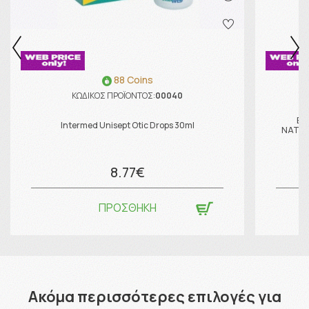
88 Coins
ΚΩΔΙΚΟΣ ΠΡΟΪΟΝΤΟΣ:
00040
BA
Intermed Unisept Otic Drops 30ml
NATURA
8.77€
ΠΡΟΣΘΗΚΗ
Ακόμα περισσότερες επιλογές για