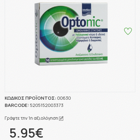
ΚΩΔΙΚΌΣ ΠΡΟΪΌΝΤΟΣ:
00630
BARCODE:
5205152003373
Γράψτε την 1η αξιολόγηση
5.95€