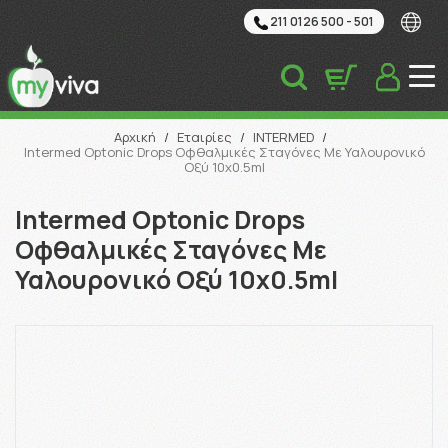
211 0126 500 - 501
Αναζήτηση
Αρχική
/
Εταιρίες
/
INTERMED
/
Intermed Optonic Drops Οφθαλμικές Σταγόνες Με Υαλουρονικό
Οξύ 10x0.5ml
Intermed Optonic Drops
Οφθαλμικές Σταγόνες Με
Υαλουρονικό Οξύ 10x0.5ml