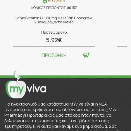
59 Coins
ΚΩΔΙΚΟΣ ΠΡΟΪΟΝΤΟΣ:
00137
Lanes Vitamin C 1000mg Με Γεύση Πορτοκάλι
20αναβράζοντα δισκία
Προτεινόμενο
5.92€
ΠΡΟΣΘΗΚΗ
To ηλεκτρονικό μας κατάστημα MYviva είναι η ΝΕΑ
ονομασία και εμφάνιση του ήδη γνωστού σε εσάς, Viva
Pharmacy! Πρωταρχικός μας στόχος ήταν πάντα, να
βελτιώνουμε τις υπηρεσίες και τον τρόπο που σας
εξυπηρετούμε, γι αυτό και κάναμε ένα βήμα ακόμα. Σας