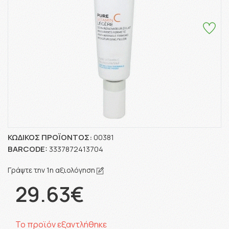
ΚΩΔΙΚΌΣ ΠΡΟΪΌΝΤΟΣ:
00381
BARCODE:
3337872413704
Γράψτε την 1η αξιολόγηση
29.63€
Το προϊόν εξαντλήθηκε