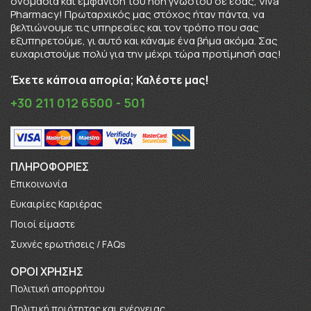
ονομασία και εμφάνιση του ήδη γνωστού σε εσάς, Viva
Pharmacy! Πρωταρχικός μας στόχος ήταν πάντα, να
βελτιώνουμε τις υπηρεσίες και τον τρόπο που σας
εξυπηρετούμε, γι αυτό και κάναμε ένα βήμα ακόμα. Σας
ευχαριστούμε πολύ για την μέχρι τώρα προτίμησή σας!
Έχετε κάποια απορία; Καλέστε μας!
+30 211 012 6500 - 501
ΠΛΗΡΟΦΟΡΊΕΣ
Επικοινωνία
Ευκαιρίες Καριέρας
Πoιοί είμαστε
Συχνές ερωτήσεις / FAQs
ΟΡΟΙ ΧΡΗΣΗΣ
Πολιτική απορρήτου
Πολιτική ποιότητας και ενέργειας