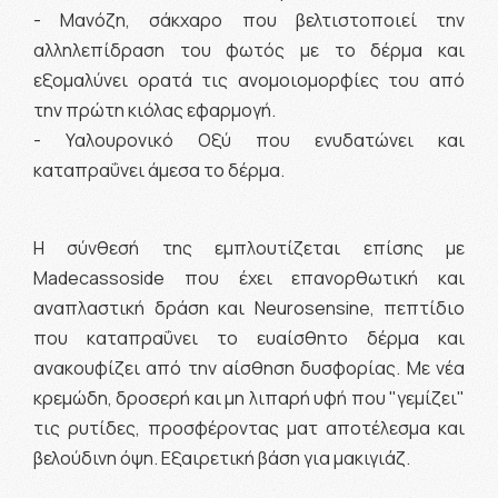
- Μανόζη, σάκχαρο που βελτιστοποιεί την
αλληλεπίδραση του φωτός με το δέρμα και
εξομαλύνει ορατά τις ανομοιομορφίες του από
την πρώτη κιόλας εφαρμογή.
- Υαλουρονικό Οξύ που ενυδατώνει και
καταπραΰνει άμεσα το δέρμα.
Η σύνθεσή της εμπλουτίζεται επίσης με
Madecassoside που έχει επανορθωτική και
αναπλαστική δράση και Neurosensine, πεπτίδιο
που καταπραΰνει το ευαίσθητο δέρμα και
ανακουφίζει από την αίσθηση δυσφορίας. Με νέα
κρεμώδη, δροσερή και μη λιπαρή υφή που "γεμίζει"
τις ρυτίδες, προσφέροντας ματ αποτέλεσμα και
βελούδινη όψη. Εξαιρετική βάση για μακιγιάζ.