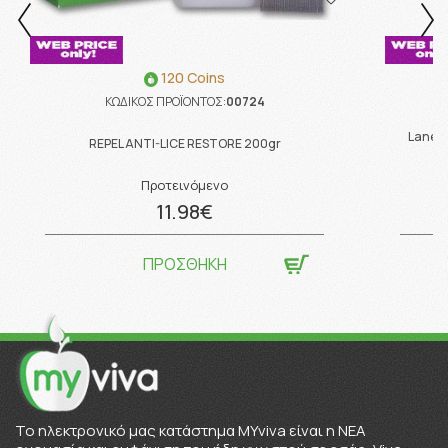
120 Coins
ΚΩΔΙΚΟΣ ΠΡΟΪΟΝΤΟΣ:
00724
Lanes 
REPEL ANTI-LICE RESTORE 200gr
Προτεινόμενο
11.98€
ΠΡΟΣΘΗΚΗ
To ηλεκτρονικό μας κατάστημα MYviva είναι η ΝΕΑ