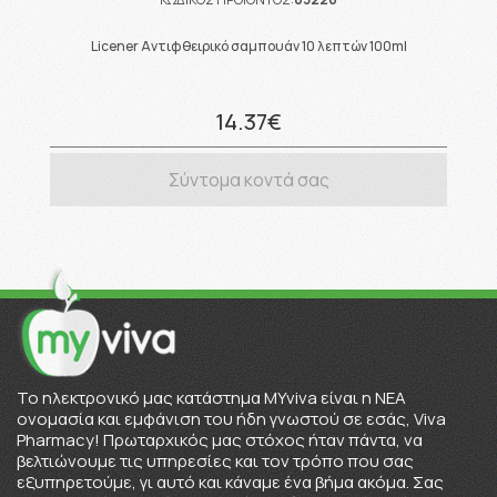
Licener Αντιφθειρικό σαμπουάν 10 λεπτών 100ml
14.37€
Σύντομα κοντά σας
To ηλεκτρονικό μας κατάστημα MYviva είναι η ΝΕΑ
ονομασία και εμφάνιση του ήδη γνωστού σε εσάς, Viva
Pharmacy! Πρωταρχικός μας στόχος ήταν πάντα, να
βελτιώνουμε τις υπηρεσίες και τον τρόπο που σας
εξυπηρετούμε, γι αυτό και κάναμε ένα βήμα ακόμα. Σας