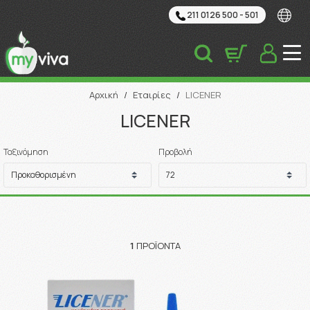
211 0126 500 - 501
Αναζήτηση
Αρχική
/
Εταιρίες
/
LICENER
LICENER
Ταξινόμηση
Προβολή
1
ΠΡΟΪΌΝΤΑ