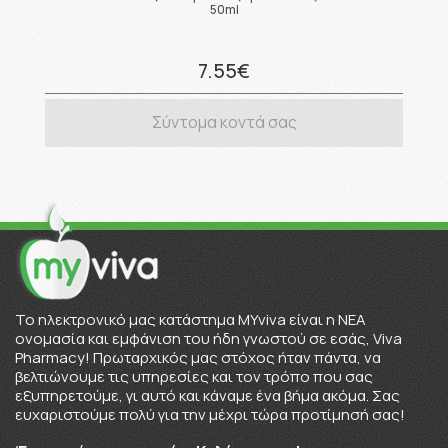
50ml
7.55€
Σύντομα κοντά σας
To ηλεκτρονικό μας κατάστημα MYviva είναι η ΝΕΑ
ονομασία και εμφάνιση του ήδη γνωστού σε εσάς, Viva
Pharmacy! Πρωταρχικός μας στόχος ήταν πάντα, να
βελτιώνουμε τις υπηρεσίες και τον τρόπο που σας
εξυπηρετούμε, γι αυτό και κάναμε ένα βήμα ακόμα. Σας
ευχαριστούμε πολύ για την μέχρι τώρα προτίμησή σας!