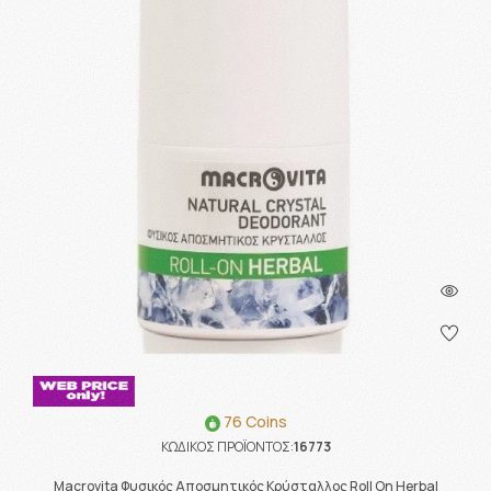
76 Coins
ΚΩΔΙΚΟΣ ΠΡΟΪΟΝΤΟΣ:
16773
Macrovita Φυσικός Αποσμητικός Κρύσταλλος Roll On Herbal