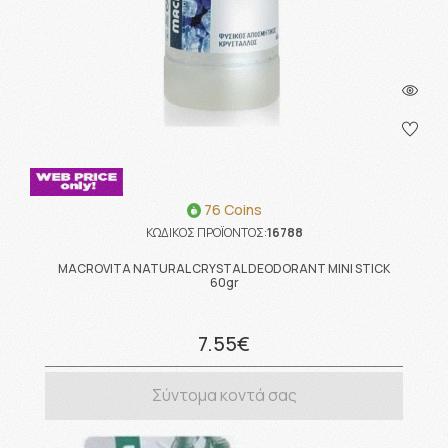
76 Coins
ΚΩΔΙΚΟΣ ΠΡΟΪΟΝΤΟΣ:
16788
MACROVITA NATURAL CRYSTAL DEODORANT MINI STICK
60gr
7.55€
Σύντομα κοντά σας