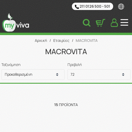
211 0126 500 - 501
Αναζήτηση
Αρχική
/
Εταιρίες
/
MACROVITA
MACROVITA
Ταξινόμηση
Προβολή
15
ΠΡΟΪΌΝΤΑ