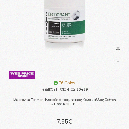
76 Coins
ΚΩΔΙΚΟΣ ΠΡΟΪΟΝΤΟΣ:
20469
Macrovita For Men Φυσικός Αποσμητικός Κρύσταλλος Cotton
& Hops Roll-On …
7.55€