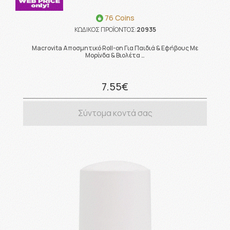
76 Coins
ΚΩΔΙΚΟΣ ΠΡΟΪΟΝΤΟΣ:
20935
Macrovita Αποσμητικό Roll-on Για Παιδιά & Εφήβους Με
Μορίνδα & Βιολέτα …
7.55€
Σύντομα κοντά σας