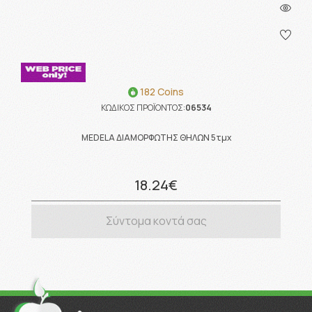
182 Coins
ΚΩΔΙΚΟΣ ΠΡΟΪΟΝΤΟΣ:
06534
MEDELA ΔΙΑΜΟΡΦΩΤΗΣ ΘΗΛΩΝ 5τμχ
18.24€
Σύντομα κοντά σας