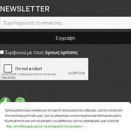
NEWSLETTER
Συμφωνώ με τους
όρους χρήσης
Χρησιμοποιούμε cookies για τη σωστή λειτουργία του site μας, για την ανάλυση
της επισκεψιμότητάς μας, για να μπορούμε να σου παρέχουμε εξατομικευμένη
εξυπηρέτηση και για να μπορείς να μαθαίνεις για τις προσφορές μας εύκολα!
Ναι, αποδέχομαι μόνο τα απαραίτητα cookies >
Copyright © 2026
myviva.gr