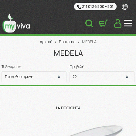
211 0126 500 - 501
Αναζήτηση
Αρχική
/
Εταιρίες
/
MEDELA
MEDELA
Ταξινόμηση
Προβολή
14
ΠΡΟΪΌΝΤΑ