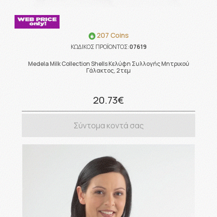
207 Coins
ΚΩΔΙΚΟΣ ΠΡΟΪΟΝΤΟΣ:
07619
Medela Milk Collection Shells Κελύφη Συλλογής Μητρικού
Γάλακτος, 2τεμ
20.73€
Σύντομα κοντά σας