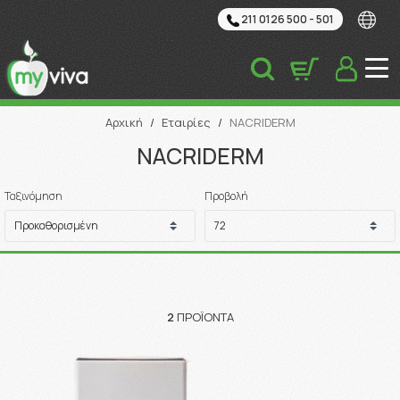
211 0126 500 - 501
Αναζήτηση
Αρχική
/
Εταιρίες
/
NACRIDERM
NACRIDERM
Ταξινόμηση
Προβολή
2
ΠΡΟΪΌΝΤΑ