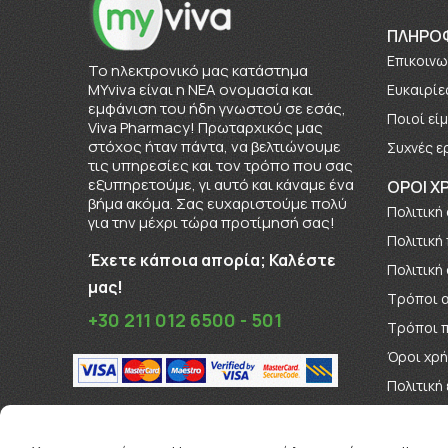
ΠΛΗΡΟ
Επικοινω
To ηλεκτρονικό μας κατάστημα
MYviva είναι η ΝΕΑ ονομασία και
Ευκαιρίε
εμφάνιση του ήδη γνωστού σε εσάς,
Πoιοί εί
Viva Pharmacy! Πρωταρχικός μας
στόχος ήταν πάντα, να βελτιώνουμε
Συχνές ε
τις υπηρεσίες και τον τρόπο που σας
εξυπηρετούμε, γι αυτό και κάναμε ένα
ΟΡΟΙ Χ
βήμα ακόμα. Σας ευχαριστούμε πολύ
Πολιτική
για την μέχρι τώρα προτίμησή σας!
Πολιτική
Έχετε κάποια απορία; Καλέστε
Πολιτική
μας!
Τρόποι 
+30 211 012 6500 - 501
Τρόποι 
Όροι χρ
Πολιτική
Όροι Δι