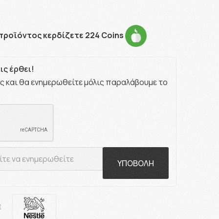
προϊόντος κερδίζετε 224 Coins
ς έρθει!
ς και θα ενημερωθείτε μόλις παραλάβουμε το
ΥΠΟΒΟΛΗ
E