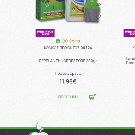
120 Coins
ΚΩΔΙΚΟΣ ΠΡΟΪΟΝΤΟΣ:
00724
Κ
Lane
REPEL ANTI-LICE RESTORE 200gr
Πορτ
Προτεινόμενο
11.98€
ΠΡΟΣΘΗΚΗ