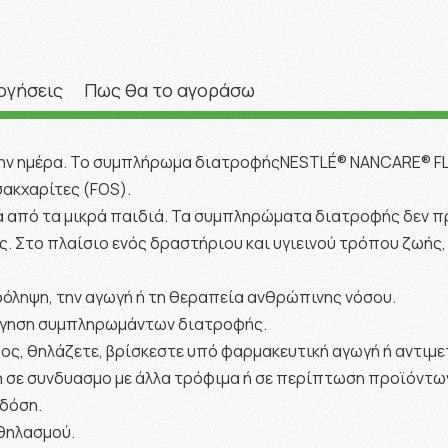
ογήσεις
Πως θα το αγοράσω
την ημέρα. Το συμπλήρωμα διατροφήςNESTLÉ® NANCARE® FL
ακχαρίτες (FOS).
ά από τα μικρά παιδιά. Τα συμπληρώματα διατροφής δεν π
 Στο πλαίσιο ενός δραστήριου και υγιεινού τρόπου ζωής, 
ρόληψη, την αγωγή ή τη θεραπεία ανθρώπινης νόσου.
ρήγηση συμπληρωμάντων διατροφής.
κυος, θηλάζετε, βρίσκεστε υπό φαρμακευτική αγωγή ή αντιμ
ση σε συνδυασμο με άλλα τρόφιμα ή σε περίπτωση προϊόντω
 δόση.
θηλασμού.