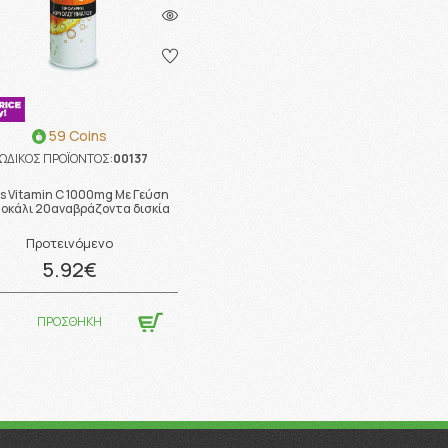
59 Coins
ΩΔΙΚΟΣ ΠΡΟΪΟΝΤΟΣ:
00137
s Vitamin C 1000mg Με Γεύση
οκάλι 20αναβράζοντα δισκία
Προτεινόμενο
5.92€
ΠΡΟΣΘΗΚΗ