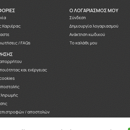
ΦΟΡΊΕΣ
O ΛΟΓΑΡΙΑΣΜΟΣ ΜΟΥ
νία
Σύνδεση
ς Καριέρας
Δημιουργία λογαριασμού
μαστε
Ανάκτηση κωδικού
ρωτήσεις / FAQs
Το καλάθι μου
ΡΗΣΗΣ
 απορρήτου
 ποιότητας και ενέργειας
 cookies
αποστολής
πληρωμής
ήσης
 επιστροφών / αποστολών
αγωνισμών / Κληρώσεων