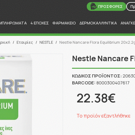
ΠΡΟΣΦΟΡΕΣ
Π
ΜΠΛΗΡΩΜΑΤΑ
4 ΕΠΟΧΕΣ
ΦΑΡΜΑΚΕΙΟ
ΔΕΡΜΟΚΑΛΛΥΝΤΙΚΑ
ΑΝΑΓΚ
Αναζήτηση
ρχική
/
Εταιρίες
/
NESTLE
/
Nestle Nancare Flora Equilibrium 20x2.2
Nestle Nancare F
ΚΩΔΙΚΌΣ ΠΡΟΪΌΝΤΟΣ:
2063
BARCODE:
8000300407617
22.38€
Το προϊόν εξαντλήθηκε