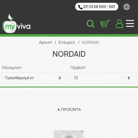
211 0126 500 - 501
Αναζήτηση
Αρχική
/
Εταιρίες
/
NORDAID
NORDAID
Ταξινόμηση
Προβολή
4
ΠΡΟΪΌΝΤΑ