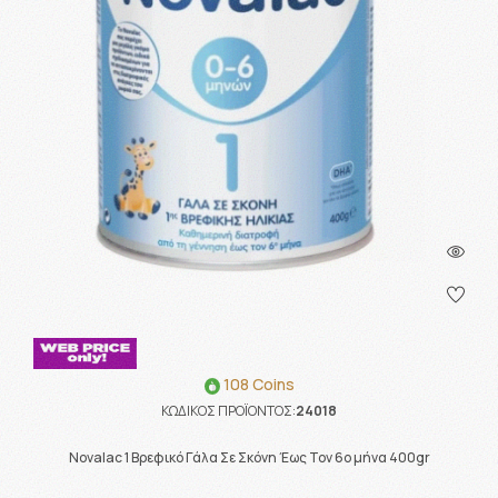
108 Coins
ΚΩΔΙΚΟΣ ΠΡΟΪΟΝΤΟΣ:
24018
Novalac 1 Βρεφικό Γάλα Σε Σκόνη Έως Τον 6ο μήνα 400gr