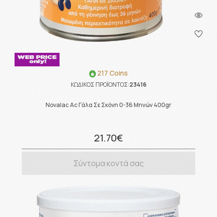
217 Coins
ΚΩΔΙΚΟΣ ΠΡΟΪΟΝΤΟΣ:
23416
Novalac Ac Γάλα Σε Σκόνη 0-36 Μηνών 400gr
21.70€
Σύντομα κοντά σας