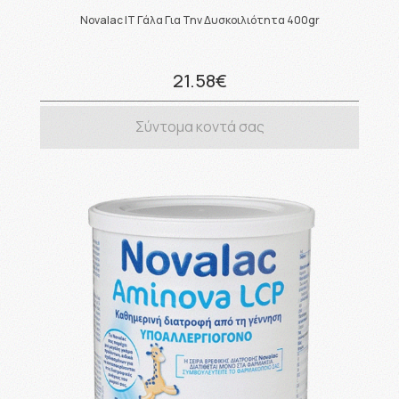
Novalac IT Γάλα Για Την Δυσκοιλιότητα 400gr
21.58€
Σύντομα κοντά σας