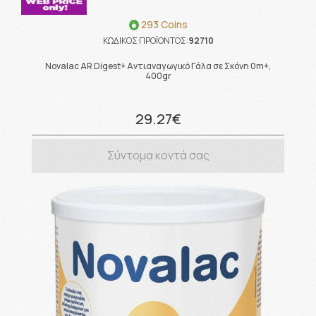
293 Coins
ΚΩΔΙΚΟΣ ΠΡΟΪΟΝΤΟΣ:
92710
Novalac AR Digest+ Αντιαναγωγικό Γάλα σε Σκόνη 0m+,
400gr
29.27€
Σύντομα κοντά σας