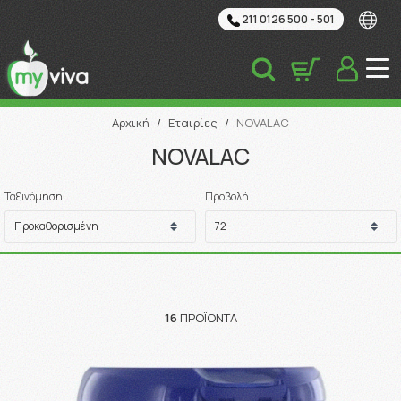
211 0126 500 - 501
Αναζήτηση
Αρχική
/
Εταιρίες
/
NOVALAC
NOVALAC
Ταξινόμηση
Προβολή
16
ΠΡΟΪΌΝΤΑ