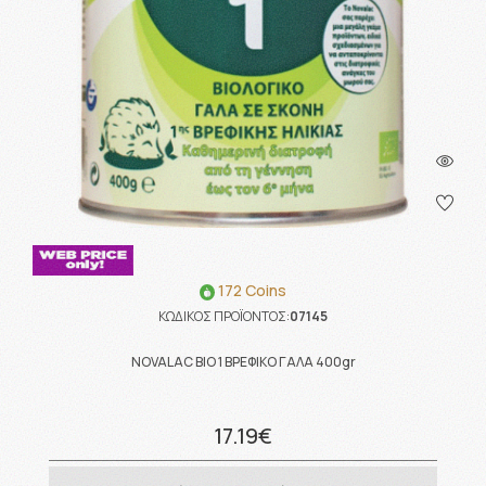
172 Coins
ΚΩΔΙΚΟΣ ΠΡΟΪΟΝΤΟΣ:
07145
NOVALAC BIO 1 ΒΡΕΦΙΚΟ ΓΑΛΑ 400gr
17.19€