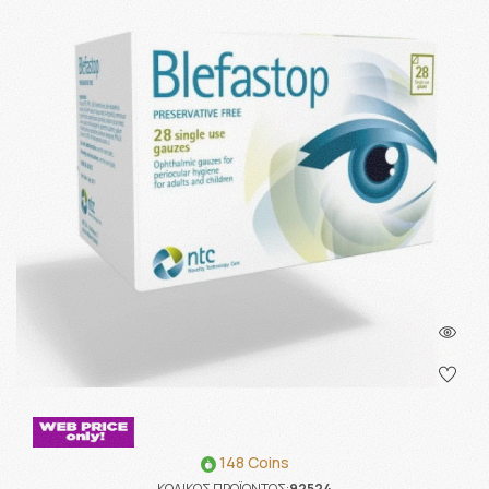
148 Coins
ΚΩΔΙΚΟΣ ΠΡΟΪΟΝΤΟΣ:
92524