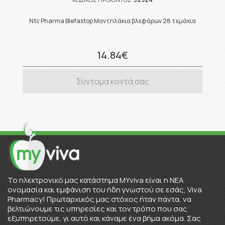
Ntc Pharma Blefastop Μαντηλάκια βλεφάρων 28 τεμάχια
14.84€
Σύντομα κοντά σας
To ηλεκτρονικό μας κατάστημα MYviva είναι η ΝΕΑ
ονομασία και εμφάνιση του ήδη γνωστού σε εσάς, Viva
Pharmacy! Πρωταρχικός μας στόχος ήταν πάντα, να
βελτιώνουμε τις υπηρεσίες και τον τρόπο που σας
εξυπηρετούμε, γι αυτό και κάναμε ένα βήμα ακόμα. Σας