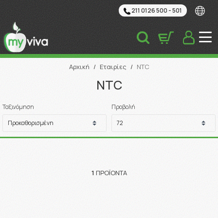
211 0126 500 - 501
Αναζήτηση
Αρχική
/
Εταιρίες
/
NTC
NTC
Ταξινόμηση
Προβολή
1
ΠΡΟΪΌΝΤΑ