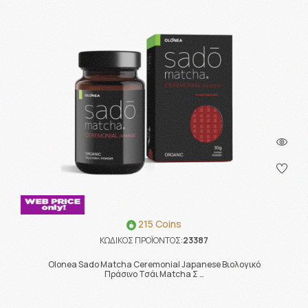
215 Coins
ΚΩΔΙΚΟΣ ΠΡΟΪΟΝΤΟΣ:
23387
Olonea Sado Matcha Ceremonial Japanese Βιολογικό
Πράσινο Τσάι Matcha Σ …