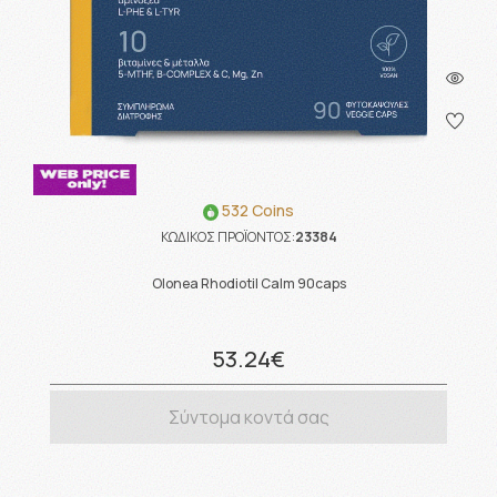
532 Coins
ΚΩΔΙΚΟΣ ΠΡΟΪΟΝΤΟΣ:
23384
Olonea Rhodiotil Calm 90caps
53.24€
Σύντομα κοντά σας