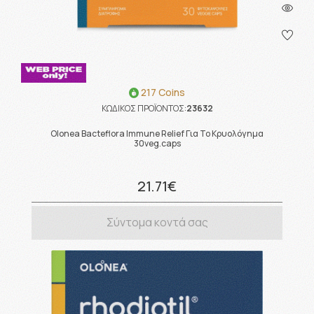
217 Coins
ΚΩΔΙΚΟΣ ΠΡΟΪΟΝΤΟΣ:
23632
Olonea Bacteflora Immune Relief Για Το Κρυολόγημα
30veg.caps
21.71€
Σύντομα κοντά σας