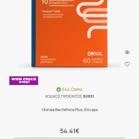
544 Coins
ΚΩΔΙΚΟΣ ΠΡΟΪΟΝΤΟΣ:
90851
Olonea Bacteflora Plus, 60caps
54.41€