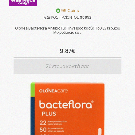
99 Coins
ΚΩΔΙΚΟΣ ΠΡΟΪΟΝΤΟΣ:
90852
Olonea Bacteflora Antibio Για Την Προστασία Του Εντερικού
Μικροβιώματο …
9.87€
Σύντομα κοντά σας