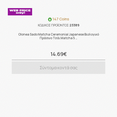
147 Coins
ΚΩΔΙΚΟΣ ΠΡΟΪΟΝΤΟΣ:
23389
Olonea Sado Matcha Ceremonial Japanese Βιολογικό
Πράσινο Τσάι Matcha 5 …
14.69€
Σύντομα κοντά σας