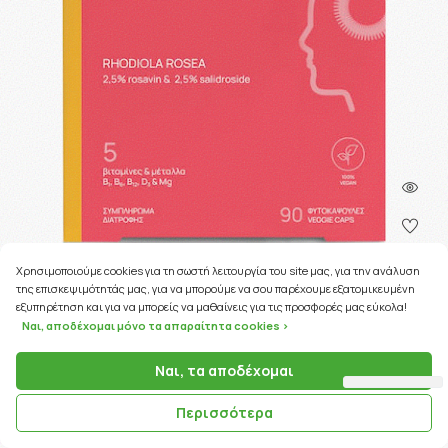
Χρησιμοποιούμε cookies για τη σωστή λειτουργία του site μας, για την ανάλυση
της επισκεψιμότητάς μας, για να μπορούμε να σου παρέχουμε εξατομικευμένη
532 Coins
εξυπηρέτηση και για να μπορείς να μαθαίνεις για τις προσφορές μας εύκολα!
Ναι, αποδέχομαι μόνο τα απαραίτητα cookies >
ΚΩΔΙΚΟΣ ΠΡΟΪΟΝΤΟΣ:
23381
Ναι, τα αποδέχομαι
Olonea Rhodiotil Mood Up 90caps
Περισσότερα
53.24€