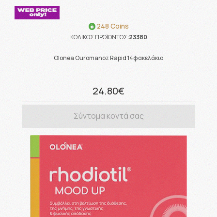
248 Coins
ΚΩΔΙΚΟΣ ΠΡΟΪΟΝΤΟΣ:
23380
Olonea Ouromanoz Rapid 14φακελάκια
24.80€
Σύντομα κοντά σας