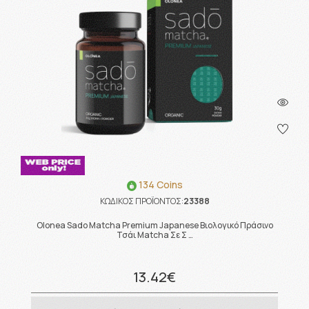
134 Coins
ΚΩΔΙΚΟΣ ΠΡΟΪΟΝΤΟΣ:
23388
Olonea Sado Matcha Premium Japanese Βιολογικό Πράσινο
Τσάι Matcha Σε Σ …
13.42€