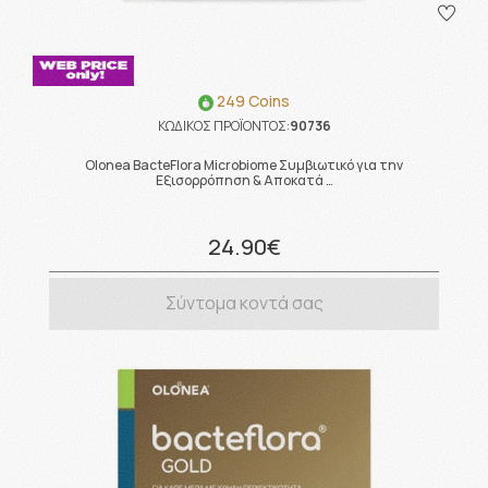
249 Coins
ΚΩΔΙΚΟΣ ΠΡΟΪΟΝΤΟΣ:
90736
Olonea BacteFlora Microbiome Συμβιωτικό για την
Εξισορρόπηση & Αποκατά …
24.90€
Σύντομα κοντά σας