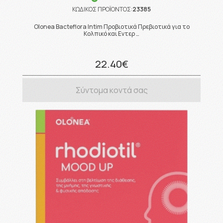
ΚΩΔΙΚΟΣ ΠΡΟΪΟΝΤΟΣ:
23385
Olonea Bacteflora Intim Προβιοτικά Πρεβιοτικά για το
Κολπικό και Εντερ …
22.40€
Σύντομα κοντά σας