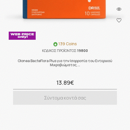
139 Coins
ΚΩΔΙΚΟΣ ΠΡΟΪΟΝΤΟΣ:
19800
Olonea BacteFlora Plus για την Ισορροπία του Εντερικού
Μικροβιώματος, …
13.89€
Σύντομα κοντά σας