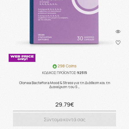
298 Coins
ΚΩΔΙΚΟΣ ΠΡΟΪΟΝΤΟΣ:
92515
Olonea Bacteflora Mood & Stress για τη Διάθεση και τη
Διαχείριση του S …
29.79€
Σύντομα κοντά σας