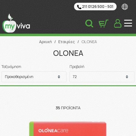
211 0126 500 - 501
Αναζήτηση
Αρχική
/
Εταιρίες
/
OLONEA
OLONEA
Ταξινόμηση
Προβολή
35
ΠΡΟΪΌΝΤΑ