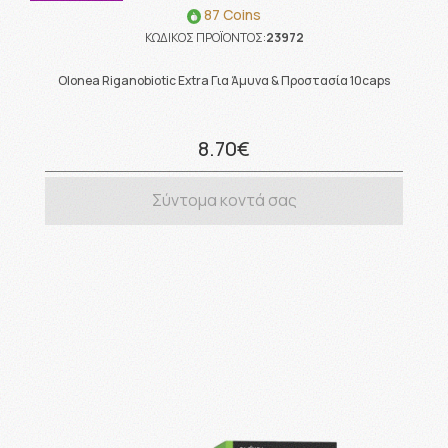
87 Coins
ΚΩΔΙΚΟΣ ΠΡΟΪΟΝΤΟΣ:
23972
Olonea Riganobiotic Extra Για Άμυνα & Προστασία 10caps
8.70€
Σύντομα κοντά σας