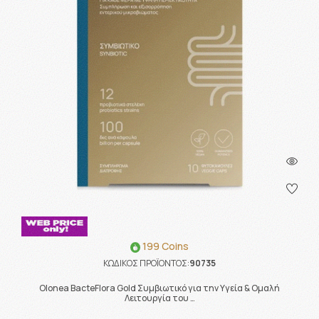
199 Coins
ΚΩΔΙΚΟΣ ΠΡΟΪΟΝΤΟΣ:
90735
Olonea BacteFlora Gold Συμβιωτικό για την Υγεία & Ομαλή
Λειτουργία του …