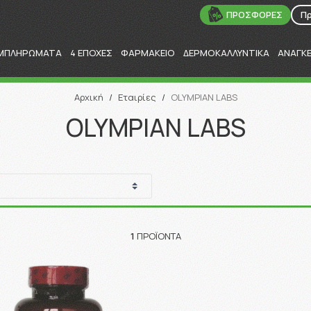
ΠΡΟΣΦΟΡΕΣ
Π
ΜΠΛΗΡΩΜΑΤΑ
4 ΕΠΟΧΕΣ
ΦΑΡΜΑΚΕΙΟ
ΔΕΡΜΟΚΑΛΛΥΝΤΙΚΑ
ΑΝΑΓΚ
Αναζήτηση
Αρχική
/
Εταιρίες
/
OLYMPIAN LABS
OLYMPIAN LABS
1
ΠΡΟΪΌΝΤΑ