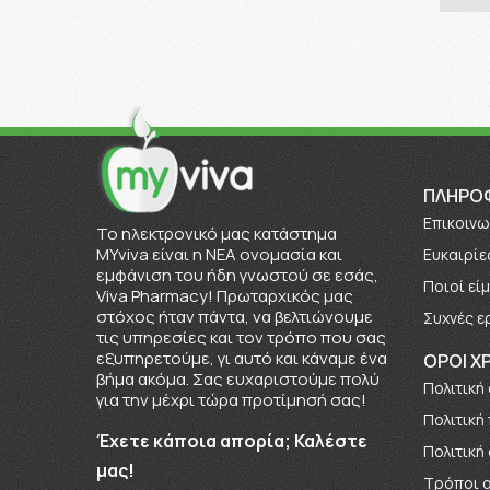
ΠΛΗΡΟ
Επικοινω
To ηλεκτρονικό μας κατάστημα
MYviva είναι η ΝΕΑ ονομασία και
Ευκαιρίε
εμφάνιση του ήδη γνωστού σε εσάς,
Πoιοί εί
Viva Pharmacy! Πρωταρχικός μας
στόχος ήταν πάντα, να βελτιώνουμε
Συχνές ε
τις υπηρεσίες και τον τρόπο που σας
εξυπηρετούμε, γι αυτό και κάναμε ένα
ΟΡΟΙ Χ
βήμα ακόμα. Σας ευχαριστούμε πολύ
Πολιτική
για την μέχρι τώρα προτίμησή σας!
Πολιτική
Έχετε κάποια απορία; Καλέστε
Πολιτική
μας!
Τρόποι 