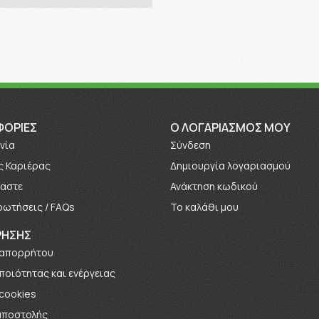
ΦΟΡΊΕΣ
O ΛΟΓΑΡΙΑΣΜΟΣ ΜΟΥ
νία
Σύνδεση
ς Καριέρας
Δημιουργία λογαριασμού
μαστε
Ανάκτηση κωδικού
ρωτήσεις / FAQs
Το καλάθι μου
ΡΗΣΗΣ
 απορρήτου
 ποιότητας και ενέργειας
 cookies
αποστολής