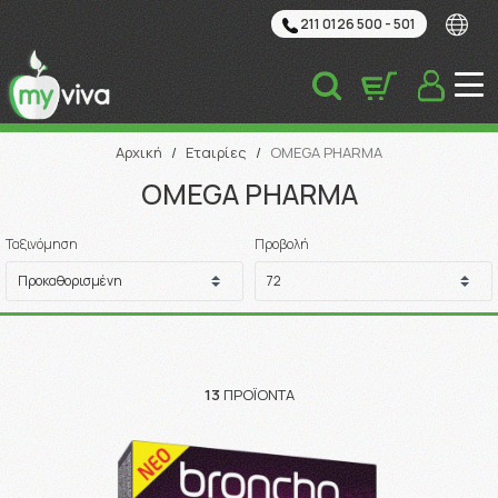
211 0126 500 - 501
Αναζήτηση
Αρχική
/
Εταιρίες
/
OMEGA PHARMA
OMEGA PHARMA
Ταξινόμηση
Προβολή
13
ΠΡΟΪΌΝΤΑ