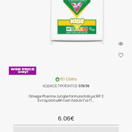
61 Coins
ΚΩΔΙΚΟΣ ΠΡΟΪΟΝΤΟΣ:
03636
Omega Pharma Jungle Formula Kids με IRF 2
Εντομοαπωθητική Λοσιόν Για Π …
6.06€