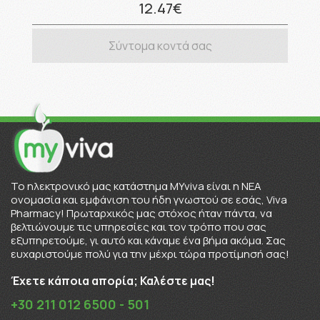
12.47€
Σύντομα κοντά σας
To ηλεκτρονικό μας κατάστημα MYviva είναι η ΝΕΑ
ονομασία και εμφάνιση του ήδη γνωστού σε εσάς, Viva
Pharmacy! Πρωταρχικός μας στόχος ήταν πάντα, να
βελτιώνουμε τις υπηρεσίες και τον τρόπο που σας
εξυπηρετούμε, γι αυτό και κάναμε ένα βήμα ακόμα. Σας
ευχαριστούμε πολύ για την μέχρι τώρα προτίμησή σας!
Έχετε κάποια απορία; Καλέστε μας!
+30 211 012 6500 - 501