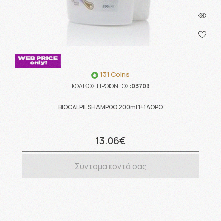
131 Coins
ΚΩΔΙΚΟΣ ΠΡΟΪΟΝΤΟΣ:
03709
BIOCALPIL SHAMPOO 200ml 1+1 ΔΩΡΟ
13.06€
Σύντομα κοντά σας