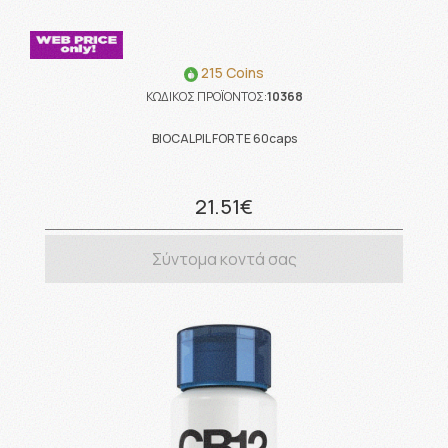
215 Coins
ΚΩΔΙΚΟΣ ΠΡΟΪΟΝΤΟΣ:
10368
BIOCALPIL FORTE 60caps
21.51€
Σύντομα κοντά σας