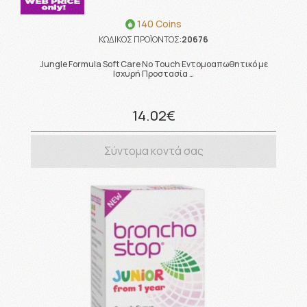
140 Coins
ΚΩΔΙΚΟΣ ΠΡΟΪΟΝΤΟΣ:
20676
Jungle Formula Soft Care No Touch Εντομοαπωθητικό με
Ισχυρή Προστασία …
14.02€
Σύντομα κοντά σας