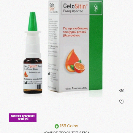
153 Coins
ΚΩΔΙΚΟΣ ΠΡΟΪΟΝΤΟΣ:
91304