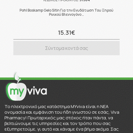
Pohl Boskamp Gelo Sitin Για την Ενυδάτωση Του Ξηρού
Ρινικού Βλεννογόνο …
15.31€
Σύντομα κοντά σας
To ηλεκτρονικό μας κατάστημα MYviva είναι η ΝΕΑ
ονομασία και εμφάνιση του ήδη γνωστού σε εσάς, Viva
Pharmacy! Πρωταρχικός μας στόχος ήταν πάντα, να
βελτιώνουμε τις υπηρεσίες και τον τρόπο που σας
εξυπηρετούμε, γι αυτό και κάναμε ένα βήμα ακόμα. Σας