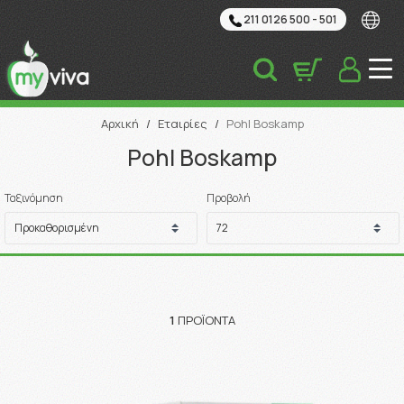
211 0126 500 - 501
Αναζήτηση
Αρχική
/
Εταιρίες
/
Pohl Boskamp
Pohl Boskamp
Ταξινόμηση
Προβολή
1
ΠΡΟΪΌΝΤΑ