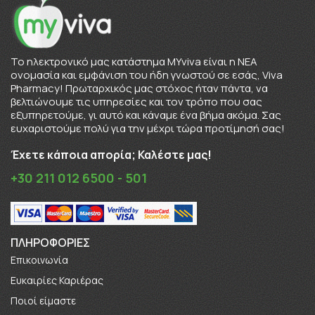
To ηλεκτρονικό μας κατάστημα MYviva είναι η ΝΕΑ
ονομασία και εμφάνιση του ήδη γνωστού σε εσάς, Viva
Pharmacy! Πρωταρχικός μας στόχος ήταν πάντα, να
βελτιώνουμε τις υπηρεσίες και τον τρόπο που σας
εξυπηρετούμε, γι αυτό και κάναμε ένα βήμα ακόμα. Σας
ευχαριστούμε πολύ για την μέχρι τώρα προτίμησή σας!
Έχετε κάποια απορία; Καλέστε μας!
+30 211 012 6500 - 501
ΠΛΗΡΟΦΟΡΊΕΣ
Επικοινωνία
Ευκαιρίες Καριέρας
Πoιοί είμαστε