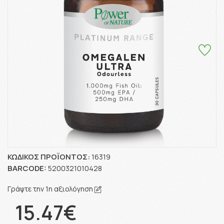
ΚΩΔΙΚΌΣ ΠΡΟΪΌΝΤΟΣ:
16319
BARCODE:
5200321010428
Γράψτε την 1η αξιολόγηση
15.47€