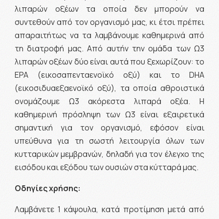
λιπαρών οξέων τα οποία δεν μπορούν να
συντεθούν από τον οργανισμό μας, κι έτσι πρέπει
απαραιτήτως να τα λαμβάνουμε καθημερινά από
τη διατροφή μας. Από αυτήν την ομάδα των Ω3
λιπαρών οξέων δύο είναι αυτά που ξεχωρίζουν: το
EPA (εικοσαπενταενοϊκό οξύ) και το DHA
(εικοσιδυαεξαενοϊκό οξύ), τα οποία αθροιστικά
ονομάζουμε Ω3 ακόρεστα λιπαρά οξέα. Η
καθημερινή πρόσληψη των Ω3 είναι εξαιρετικά
σημαντική για τον οργανισμό, εφόσον είναι
υπεύθυνα για τη σωστή λειτουργία όλων των
κυτταρικών μεμβρανών, δηλαδή για τον έλεγχο της
εισόδου και εξόδου των ουσιών στα κύτταρά μας.
Οδηγίες χρήσης:
Λαμβάνετε 1 κάψουλα, κατά προτίμηση μετά από