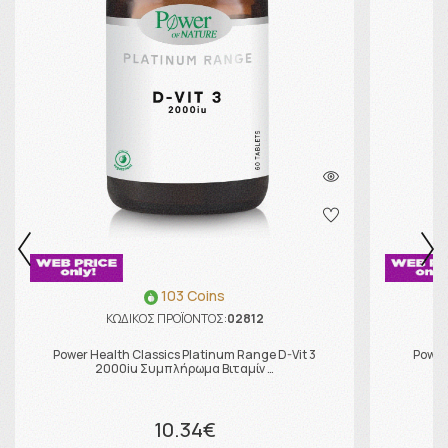
103 Coins
ΚΩΔΙΚΟΣ ΠΡΟΪΟΝΤΟΣ:
02812
Power Health Classics Platinum Range D-Vit 3
Power
2000iu Συμπλήρωμα Βιταμίν …
10.34€