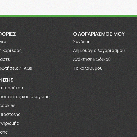
ΦΟΡΊΕΣ
O ΛΟΓΑΡΙΑΣΜΟΣ ΜΟΥ
νία
Σύνδεση
ς Καριέρας
Δημιουργία λογαριασμού
μαστε
Ανάκτηση κωδικού
ρωτήσεις / FAQs
Το καλάθι μου
ΡΗΣΗΣ
 απορρήτου
 ποιότητας και ενέργειας
 cookies
αποστολής
πληρωμής
ήσης