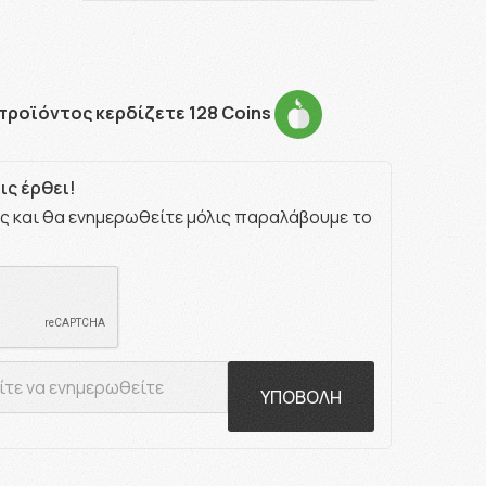
προϊόντος κερδίζετε 128 Coins
ς έρθει!
ς και θα ενημερωθείτε μόλις παραλάβουμε το
ΥΠΟΒΟΛΗ