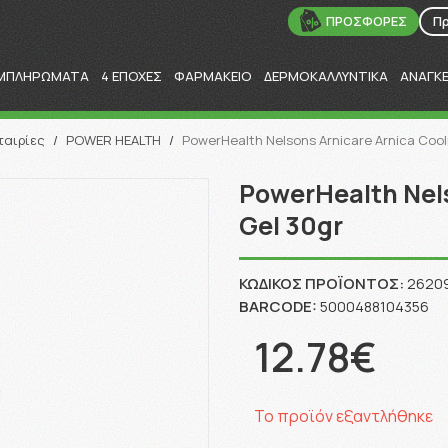
ΠΡΟΣΦΟΡΕΣ
Π
ΜΠΛΗΡΩΜΑΤΑ
4 ΕΠΟΧΕΣ
ΦΑΡΜΑΚΕΙΟ
ΔΕΡΜΟΚΑΛΛΥΝΤΙΚΑ
ΑΝΑΓΚ
Αναζήτηση
ταιρίες
/
POWER HEALTH
/
PowerHealth Nelsons Arnicare Arnica Cool
PowerHealth Nels
Gel 30gr
ΚΩΔΙΚΌΣ ΠΡΟΪΌΝΤΟΣ:
2620
BARCODE:
5000488104356
12.78€
Το προϊόν εξαντλήθηκε