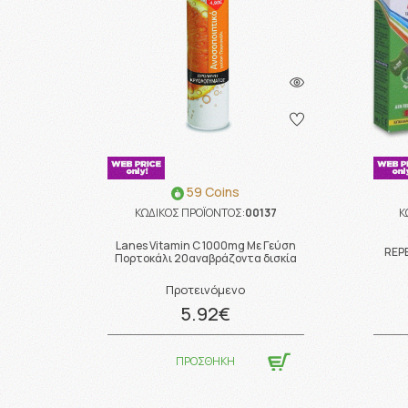
59 Coins
ΚΩΔΙΚΟΣ ΠΡΟΪΟΝΤΟΣ:
00137
Κ
Lanes Vitamin C 1000mg Με Γεύση
REP
Πορτοκάλι 20αναβράζοντα δισκία
Προτεινόμενο
5.92€
ΠΡΟΣΘΗΚΗ