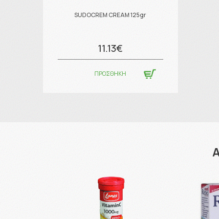
SUDOCREM CREAM 125gr
11.13€
ΠΡΟΣΘΗΚΗ
Α