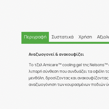
Περιγραφή
Συστατικά
Χρήση
Αξιολ
Αναζωογονεί & ανακουφίζει
Το τζελ Arnicare™ cooling gel της Nelsons™
λιπαρή σύνθεση που συνδυάζει τα οφέλη το
μενθόλη, δροσίζοντας και ανακουφίζοντας τ
αναζωογόνηση των κουρασμένων ποδιών ύσ