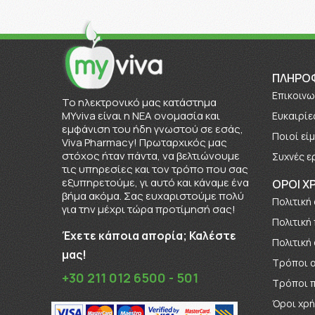
ΠΛΗΡΟ
Επικοινω
To ηλεκτρονικό μας κατάστημα
MYviva είναι η ΝΕΑ ονομασία και
Ευκαιρίε
εμφάνιση του ήδη γνωστού σε εσάς,
Πoιοί εί
Viva Pharmacy! Πρωταρχικός μας
στόχος ήταν πάντα, να βελτιώνουμε
Συχνές ε
τις υπηρεσίες και τον τρόπο που σας
εξυπηρετούμε, γι αυτό και κάναμε ένα
ΟΡΟΙ Χ
βήμα ακόμα. Σας ευχαριστούμε πολύ
Πολιτική
για την μέχρι τώρα προτίμησή σας!
Πολιτική
Έχετε κάποια απορία; Καλέστε
Πολιτική
μας!
Τρόποι 
+30 211 012 6500 - 501
Τρόποι 
Όροι χρ