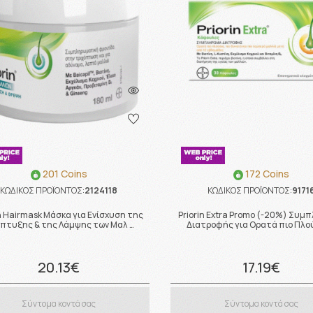
201 Coins
172 Coins
ΚΩΔΙΚΟΣ ΠΡΟΪΟΝΤΟΣ:
2124118
ΚΩΔΙΚΟΣ ΠΡΟΪΟΝΤΟΣ:
9171
in Hairmask Μάσκα για Ενίσχυση της
Priorin Extra Promo (-20%) Συμ
πτυξης & της Λάμψης των Μαλ …
Διατροφής για Ορατά πιο Πλο
20.13€
17.19€
Σύντομα κοντά σας
Σύντομα κοντά σας