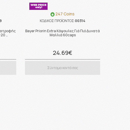
247 Coins
9
ΚΩΔΙΚΟΣ ΠΡΟΪΟΝΤΟΣ:
00314
Διατροφής
Bayer Priorin Extra Κάψουλες Γιά Πιό Δυνατά
-20 …
Μαλλιά 60caps
24.69€
Σύντομα κοντά σας