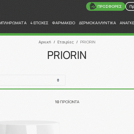
ΠΡΟΣΦΟΡΕΣ
Π
ΜΠΛΗΡΩΜΑΤΑ
4 ΕΠΟΧΕΣ
ΦΑΡΜΑΚΕΙΟ
ΔΕΡΜΟΚΑΛΛΥΝΤΙΚΑ
ΑΝΑΓΚ
Αναζήτηση
Αρχική
/
Εταιρίες
/
PRIORIN
PRIORIN
10
ΠΡΟΪΌΝΤΑ