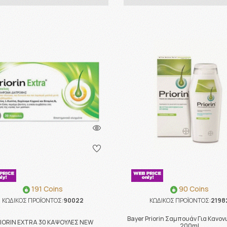
191 Coins
90 Coins
ΚΩΔΙΚΟΣ ΠΡΟΪΟΝΤΟΣ:
90022
ΚΩΔΙΚΟΣ ΠΡΟΪΟΝΤΟΣ:
2198
Bayer Priorin Σαμπουάν Για Κανον
IORIN EXTRA 30 ΚΑΨΟΥΛΕΣ NEW
200ml