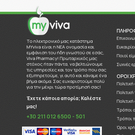
ΠΛΗΡΟ
Επικοινω
To ηλεκτρονικό μας κατάστημα
MYviva είναι η ΝΕΑ ονομασία και
Ευκαιρίε
εμφάνιση του ήδη γνωστού σε εσάς,
Πoιοί εί
Viva Pharmacy! Πρωταρχικός μας
στόχος ήταν πάντα, να βελτιώνουμε
Συχνές ε
τις υπηρεσίες και τον τρόπο που σας
εξυπηρετούμε, γι αυτό και κάναμε ένα
ΟΡΟΙ Χ
βήμα ακόμα. Σας ευχαριστούμε πολύ
Πολιτική
για την μέχρι τώρα προτίμησή σας!
Πολιτική
Έχετε κάποια απορία; Καλέστε
Πολιτική
μας!
Τρόποι 
+30 211 012 6500 - 501
Τρόποι 
Όροι χρ