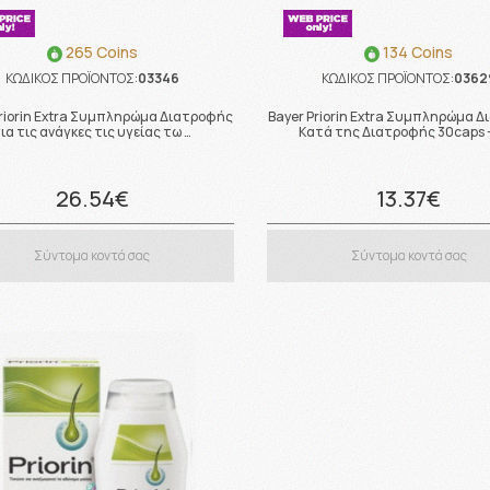
265 Coins
134 Coins
ΚΩΔΙΚΟΣ ΠΡΟΪΟΝΤΟΣ:
03346
ΚΩΔΙΚΟΣ ΠΡΟΪΟΝΤΟΣ:
0362
Priorin Extra Συμπληρώμα Διατροφής
Bayer Priorin Extra Συμπληρώμα 
ια τις ανάγκες τις υγείας τω …
Κατά της Διατροφής 30caps 
26.54€
13.37€
Σύντομα κοντά σας
Σύντομα κοντά σας