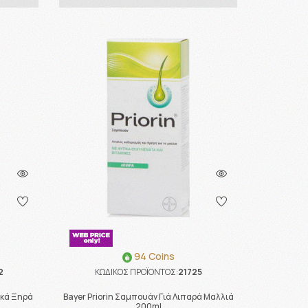
94 Coins
2
ΚΩΔΙΚΟΣ ΠΡΟΪΟΝΤΟΣ:
21725
ικά Ξηρά
Bayer Priorin Σαμπουάν Γιά Λιπαρά Μαλλιά
200ml