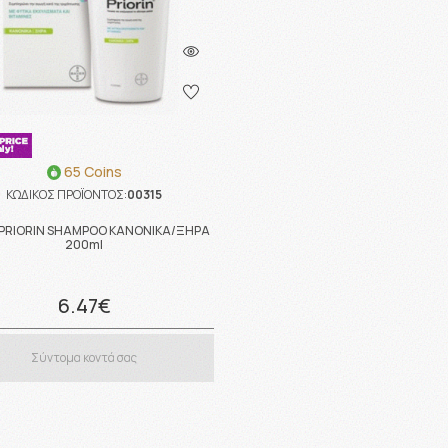
65 Coins
ΚΩΔΙΚΟΣ ΠΡΟΪΟΝΤΟΣ:
00315
 PRIORIN SHAMPOO KANONIKA/ΞΗΡΑ
200ml
6.47€
Σύντομα κοντά σας