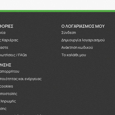
ΦΟΡΊΕΣ
O ΛΟΓΑΡΙΑΣΜΟΣ ΜΟΥ
νία
Σύνδεση
ς Καριέρας
Δημιουργία λογαριασμού
μαστε
Ανάκτηση κωδικού
ρωτήσεις / FAQs
Το καλάθι μου
ΡΗΣΗΣ
 απορρήτου
 ποιότητας και ενέργειας
 cookies
αποστολής
πληρωμής
ήσης