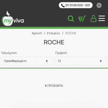
211 0126 500 - 501
Αναζήτηση
Αρχική
/
Εταιρίες
/
ROCHE
ROCHE
Ταξινόμηση
Προβολή
5
ΠΡΟΪΌΝΤΑ