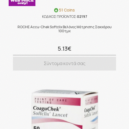
51 Coins
ΚΩΔΙΚΟΣ ΠΡΟΪΟΝΤΟΣ:
02197
ROCHE Accu-Chek Softclix Βελόνες Μέτρησης Σακχάρου
100τμχ
5.13€
Σύντομα κοντά σας