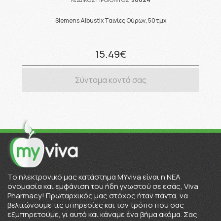
Siemens Albustix Ταινίες Ούρων, 50τμχ
15.49€
Σύντομα κοντά σας
To ηλεκτρονικό μας κατάστημα MYviva είναι η ΝΕΑ
ονομασία και εμφάνιση του ήδη γνωστού σε εσάς, Viva
Pharmacy! Πρωταρχικός μας στόχος ήταν πάντα, να
βελτιώνουμε τις υπηρεσίες και τον τρόπο που σας
εξυπηρετούμε, γι αυτό και κάναμε ένα βήμα ακόμα. Σας