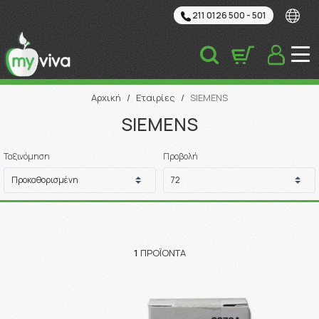
211 0126 500 - 501
Αναζήτηση
Αρχική
/
Εταιρίες
/
SIEMENS
SIEMENS
Ταξινόμηση
Προβολή
1
ΠΡΟΪΌΝΤΑ