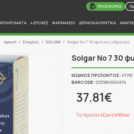
ΠΡΟΣΦΟΡΕΣ
Π
ΜΠΛΗΡΩΜΑΤΑ
4 ΕΠΟΧΕΣ
ΦΑΡΜΑΚΕΙΟ
ΔΕΡΜΟΚΑΛΛΥΝΤΙΚΑ
ΑΝΑΓΚ
Αναζήτηση
Αρχική
/
Εταιρίες
/
SOLGAR
/
Solgar No 7 30 φυτικές κάψουλες
Solgar No 7 30 φ
ΚΩΔΙΚΌΣ ΠΡΟΪΌΝΤΟΣ:
01781
BARCODE:
033984504974
37.81€
Το προϊόν εξαντλήθηκε