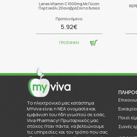
Lanes Vitamin C 1000mg Με Γεύση
REP
Πορτοκάλι 20αναβράζοντα δισκία
Προτεινόμενο
5.92€
ΠΡΟΣΘΗΚΗ
ΠΛΗΡΟ
Επικοινω
To ηλεκτρονικό μας κατάστημα
MYviva είναι η ΝΕΑ ονομασία και
Ευκαιρίε
εμφάνιση του ήδη γνωστού σε εσάς,
Πoιοί εί
Viva Pharmacy! Πρωταρχικός μας
στόχος ήταν πάντα, να βελτιώνουμε
Συχνές ε
τις υπηρεσίες και τον τρόπο που σας