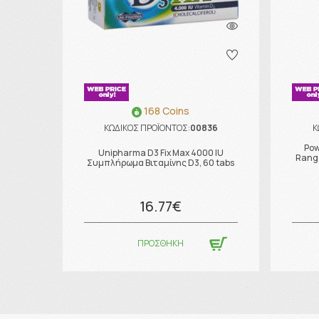
168 Coins
ΚΩΔΙΚΟΣ ΠΡΟΪΟΝΤΟΣ:
00836
Κ
Pow
Unipharma D3 Fix Max 4000 IU
Rang
Συμπλήρωμα Βιταμίνης D3, 60 tabs
16.77€
ΠΡΟΣΘΗΚΗ