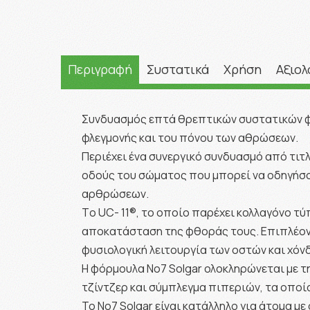
Περιγραφή
Συστατικά
Χρήση
Αξιολ
Συνδυασμός επτά θρεπτικών συστατικών φυτ
φλεγμονής και του πόνου των αθρώσεων.
Περιέχει ένα συνεργικό συνδυασμό από τιτλ
οδούς του σώματος που μπορεί να οδηγήσου
αρθρώσεων.
Tο UC- 11®, το οποίο παρέχει κολλαγόνο τ
αποκατάσταση της φθοράς τους. Επιπλέον, 
φυσιολογική λειτουργία των οστών και χόν
Η φόρμουλα Νο7 Solgar ολοκληρώνεται με τ
τζίντζερ και σύμπλεγμα πιπεριών, τα οπο
Το Νο7 Solgar είναι κατάλληλο για άτομα 