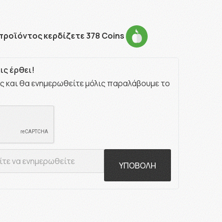
προϊόντος κερδίζετε 378 Coins
ς έρθει!
ς και θα ενημερωθείτε μόλις παραλάβουμε το
ΥΠΟΒΟΛΗ