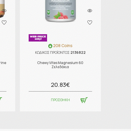
208 Coins
ΚΩΔΙΚΟΣ ΠΡΟΪΟΝΤΟΣ:
2136822
rine
Chewy Vites Magnesium 60
Ζελεδάκια
20.83€
ΠΡΟΣΘΗΚΗ