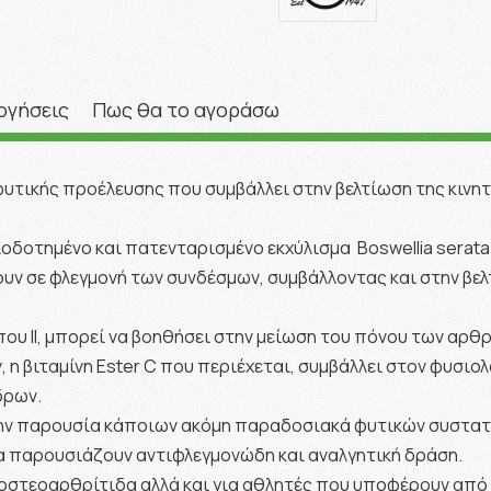
ογήσεις
Πως θα το αγοράσω
ικής προέλευσης που συμβάλλει στην βελτίωση της κινητικ
οδοτημένο και πατενταρισμένο εκχύλισμα Boswellia serata 
ν σε φλεγμονή των συνδέσμων, συμβάλλοντας και στην βελ
ύπου ΙΙ, μπορεί να βοηθήσει στην μείωση του πόνου των αρ
η βιταμίνη Ester C που περιέχεται, συμβάλλει στον φυσιολ
δρων.
ην παρουσία κάποιων ακόμη παραδοσιακά φυτικών συστατικ
ία παρουσιάζουν αντιφλεγμονώδη και αναλγητική δράση.
με οστεοαρθρίτιδα αλλά και για αθλητές που υποφέρουν απ