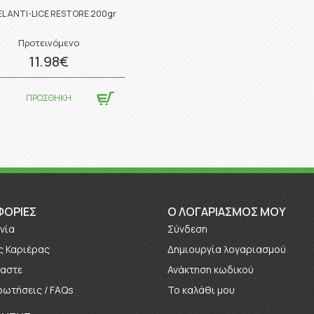
EL ANTI-LICE RESTORE 200gr
Προτεινόμενο
11.98€
ΠΡΟΣΘΗΚΗ
ΦΟΡΊΕΣ
O ΛΟΓΑΡΙΑΣΜΟΣ ΜΟΥ
νία
Σύνδεση
ς Καριέρας
Δημιουργία λογαριασμού
μαστε
Ανάκτηση κωδικού
ρωτήσεις / FAQs
Το καλάθι μου