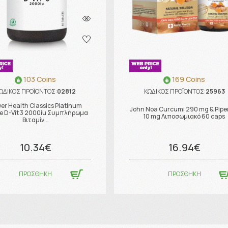
103 Coins
169 Coins
ΩΔΙΚΟΣ ΠΡΟΪΟΝΤΟΣ:
02812
ΚΩΔΙΚΟΣ ΠΡΟΪΟΝΤΟΣ:
25963
er Health Classics Platinum
John Noa Curcumi 290 mg & Pipe
e D-Vit 3 2000iu Συμπλήρωμα
10 mg Λιποσωμιακό 60 caps
Βιταμίν …
10.34€
16.94€
ΠΡΟΣΘΗΚΗ
ΠΡΟΣΘΗΚΗ