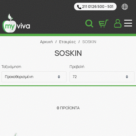
211 0126 500 - 501
Αναζήτηση
Αρχική
/
Εταιρίες
/
SOSKIN
SOSKIN
Ταξινόμηση
Προβολή
0
ΠΡΟΪΌΝΤΑ