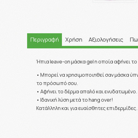
Περιγραφή
Χρήση
Αξιολογήσεις
Πω
Ήπια leave-on μάσκα gel η οποία αφήνει τ
• Μπορεί να χρησιμοποιηθεί σαν μάσκα ύπνο
το πρόσωπό σου.
• Αφήνει το δέρμα απαλό και ενυδατωμένο.
• Ιδανική λύση μετά το hang over!
Κατάλληλη και για ευαίσθητες επιδερμίδες.