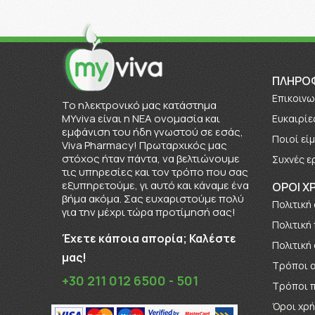
ΠΛΗΡΟ
Επικοινω
To ηλεκτρονικό μας κατάστημα
MYviva είναι η ΝΕΑ ονομασία και
Ευκαιρίε
εμφάνιση του ήδη γνωστού σε εσάς,
Πoιοί εί
Viva Pharmacy! Πρωταρχικός μας
στόχος ήταν πάντα, να βελτιώνουμε
Συχνές ε
τις υπηρεσίες και τον τρόπο που σας
εξυπηρετούμε, γι αυτό και κάναμε ένα
ΟΡΟΙ Χ
βήμα ακόμα. Σας ευχαριστούμε πολύ
Πολιτική
για την μέχρι τώρα προτίμησή σας!
Πολιτική
Έχετε κάποια απορία; Καλέστε
Πολιτική
μας!
Τρόποι 
+30 211 012 6500 - 501
Τρόποι 
Όροι χρ