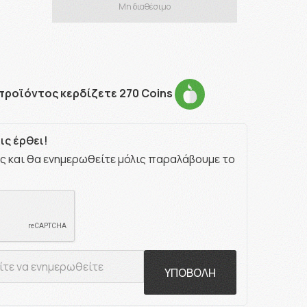
Μη διαθέσιμο
προϊόντος κερδίζετε 270 Coins
ς έρθει!
ς και θα ενημερωθείτε μόλις παραλάβουμε το
ΥΠΟΒΟΛΗ