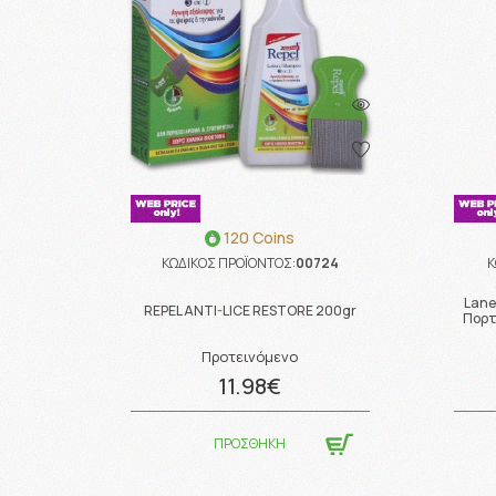
120 Coins
ΚΩΔΙΚΟΣ ΠΡΟΪΟΝΤΟΣ:
00724
Κ
Lane
REPEL ANTI-LICE RESTORE 200gr
Πορτ
Προτεινόμενο
11.98€
ΠΡΟΣΘΗΚΗ