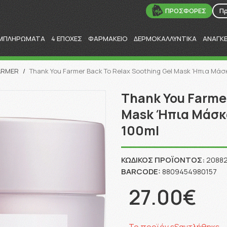
ΠΡΟΣΦΟΡΕΣ
Π
ΜΠΛΗΡΩΜΑΤΑ
4 ΕΠΟΧΕΣ
ΦΑΡΜΑΚΕΙΟ
ΔΕΡΜΟΚΑΛΛΥΝΤΙΚΑ
ΑΝΑΓΚ
Αναζήτηση
ARMER
/
Thank You Farmer Back To Relax Soothing Gel Mask Ήπια Μά
Thank You Farmer
Mask Ήπια Μάσκ
100ml
ΚΩΔΙΚΌΣ ΠΡΟΪΌΝΤΟΣ:
2088
BARCODE:
8809454980157
27.00€