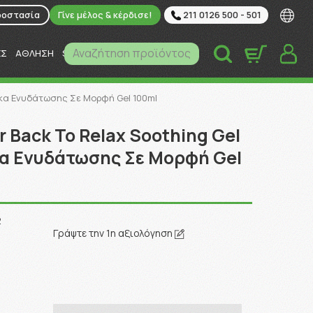
ροστασία
Γίνε μέλος & κέρδισε!
211 0126 500 - 501
Αναζήτηση προϊόντος
ΕΣ
ΑΘΛΗΣΗ
SUPER MARKET
ΚΑΤΟΙΚΙΔΙΑ
σκα Ενυδάτωσης Σε Μορφή Gel 100ml
 Back To Relax Soothing Gel
α Ενυδάτωσης Σε Μορφή Gel
2
Γράψτε την 1η αξιολόγηση