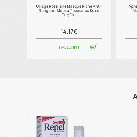
Uriage Roséliane Masque Riche Anti-
Apiv
Rougeurs Μάσκα Προσώπου Κατά
Ma
Της Ερ …
14.17€
ΠΡΟΣΘΗΚΗ
Α