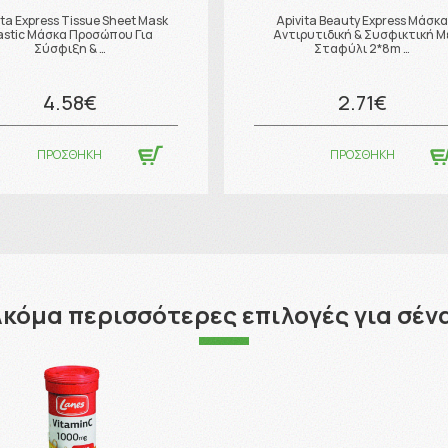
ita Express Tissue Sheet Mask
Apivita Beauty Express Μάσκ
stic Μάσκα Προσώπου Για
Αντιρυτιδική & Συσφικτική Μ
Σύσφιξη & …
Σταφύλι 2*8m …
4.58€
2.71€
ΠΡΟΣΘΗΚΗ
ΠΡΟΣΘΗΚΗ
κόμα περισσότερες επιλογές για σέν