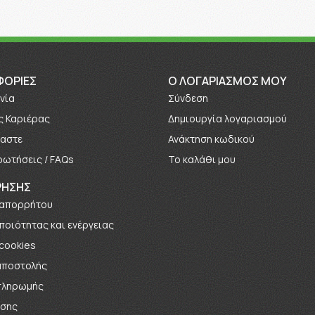
ΦΟΡΊΕΣ
O ΛΟΓΑΡΙΑΣΜΟΣ ΜΟΥ
νία
Σύνδεση
ς Καριέρας
Δημιουργία λογαριασμού
μαστε
Ανάκτηση κωδικού
ρωτήσεις / FAQs
Το καλάθι μου
ΡΗΣΗΣ
 απορρήτου
 ποιότητας και ενέργειας
 cookies
αποστολής
πληρωμής
ήσης