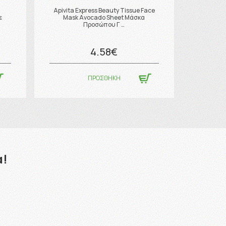
α
Apivita Express Beauty Tissue Face
APIVIT
ε
Mask Avocado Sheet Μάσκα
Προσώπου Γ …
4.58€
ΠΡΟΣΘΗΚΗ
α!