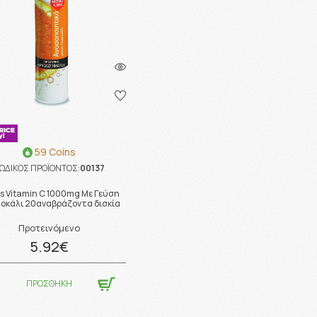
59 Coins
ΩΔΙΚΟΣ ΠΡΟΪΟΝΤΟΣ:
00137
s Vitamin C 1000mg Με Γεύση
οκάλι 20αναβράζοντα δισκία
Προτεινόμενο
5.92€
ΠΡΟΣΘΗΚΗ