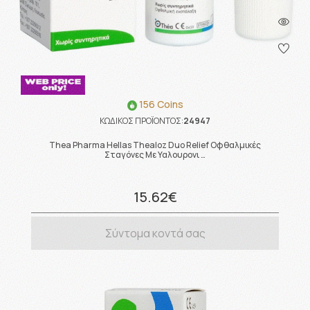
156 Coins
ΚΩΔΙΚΟΣ ΠΡΟΪΟΝΤΟΣ:
24947
Thea Pharma Hellas Thealoz Duo Relief Οφθαλμικές
Σταγόνες Με Υαλουρονι …
15.62€
Σύντομα κοντά σας