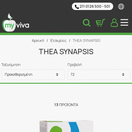
211 0126 500 - 501
Αναζήτηση
Αρχική
/
Εταιρίες
/
THEA SYNAPSIS
THEA SYNAPSIS
Ταξινόμηση
Προβολή
13
ΠΡΟΪΌΝΤΑ