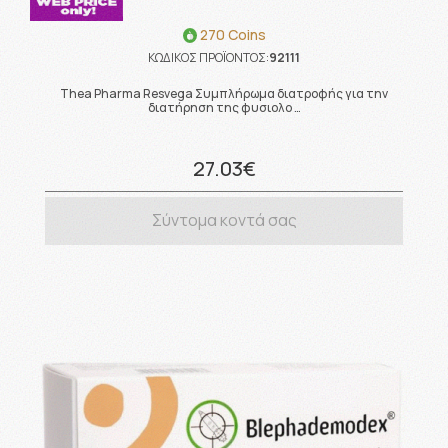
270 Coins
ΚΩΔΙΚΟΣ ΠΡΟΪΟΝΤΟΣ:
92111
Thea Pharma Resvega Συμπλήρωμα διατροφής για την
διατήρηση της φυσιολο …
27.03€
Σύντομα κοντά σας