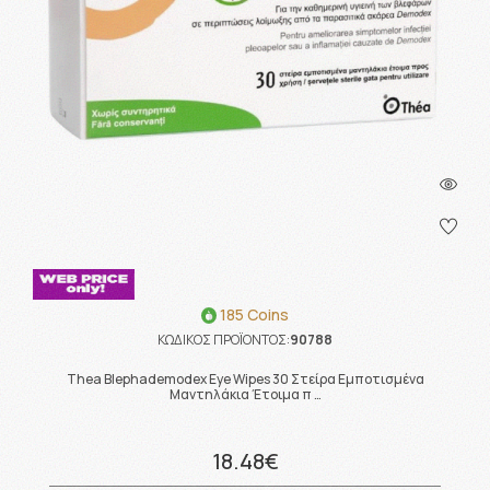
185 Coins
ΚΩΔΙΚΟΣ ΠΡΟΪΟΝΤΟΣ:
90788
Thea Blephademodex Eye Wipes 30 Στείρα Εμποτισμένα
Μαντηλάκια Έτοιμα π …
18.48€