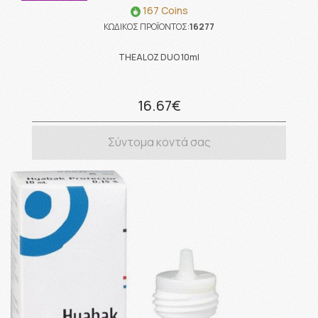
167 Coins
ΚΩΔΙΚΟΣ ΠΡΟΪΟΝΤΟΣ:
16277
THEALOZ DUO 10ml
16.67€
Σύντομα κοντά σας