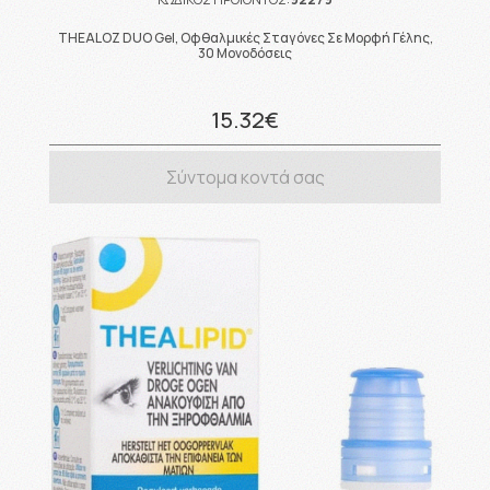
THEALOZ DUO Gel, Οφθαλμικές Σταγόνες Σε Μορφή Γέλης,
30 Μονοδόσεις
15.32€
Σύντομα κοντά σας