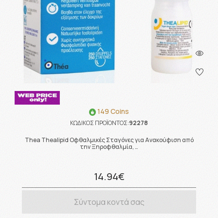
149 Coins
ΚΩΔΙΚΟΣ ΠΡΟΪΟΝΤΟΣ:
92278
Thea Thealipid Οφθαλμικές Σταγόνες για Ανακούφιση από
την Ξηροφθαλμία, …
14.94€
Σύντομα κοντά σας