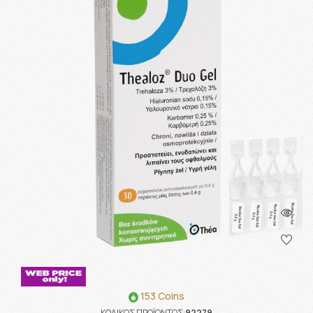
153 Coins
ΚΩΔΙΚΟΣ ΠΡΟΪΟΝΤΟΣ:
92279