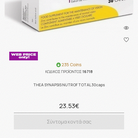
235 Coins
ΚΩΔΙΚΟΣ ΠΡΟΪΟΝΤΟΣ:
16718
THEA SYNAPSIS NUTROF TOTAL 30caps
23.53€
Σύντομα κοντά σας