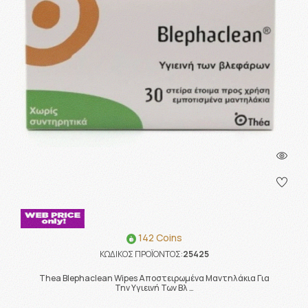
142 Coins
ΚΩΔΙΚΟΣ ΠΡΟΪΟΝΤΟΣ:
25425
Thea Blephaclean Wipes Αποστειρωμένα Μαντηλάκια Για
Την Υγιεινή Των Βλ …