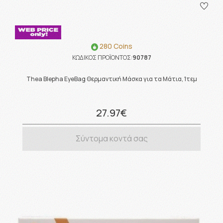
280 Coins
ΚΩΔΙΚΟΣ ΠΡΟΪΟΝΤΟΣ:
90787
Thea Blepha EyeBag Θερμαντική Μάσκα για τα Μάτια, 1τεμ
27.97€
Σύντομα κοντά σας