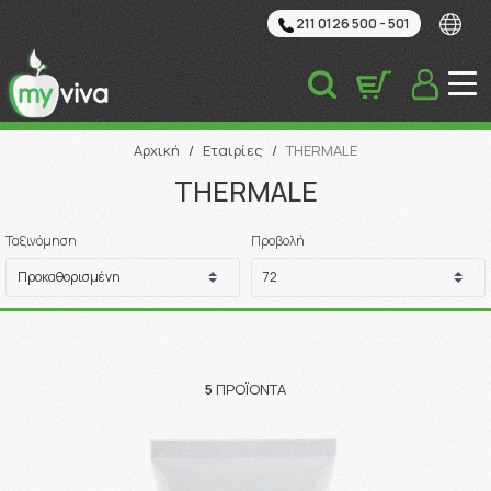
211 0126 500 - 501
Αναζήτηση
Αρχική
/
Εταιρίες
/
THERMALE
THERMALE
Ταξινόμηση
Προβολή
5
ΠΡΟΪΌΝΤΑ