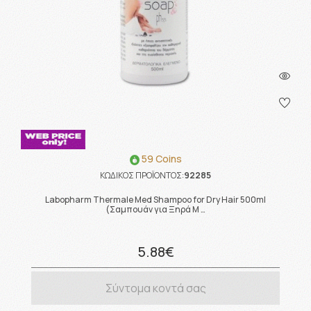
59 Coins
ΚΩΔΙΚΟΣ ΠΡΟΪΟΝΤΟΣ:
92285
Labopharm Thermale Med Shampoo for Dry Hair 500ml
(Σαμπουάν για Ξηρά Μ …
5.88€
Σύντομα κοντά σας