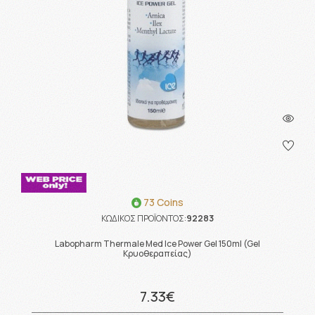
73 Coins
ΚΩΔΙΚΟΣ ΠΡΟΪΟΝΤΟΣ:
92283
Labopharm Thermale Med Ice Power Gel 150ml (Gel
Κρυοθεραπείας)
7.33€