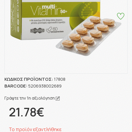
ΚΩΔΙΚΌΣ ΠΡΟΪΌΝΤΟΣ:
17808
BARCODE:
5206938002689
Γράψτε την 1η αξιολόγηση
21.78€
Το προϊόν εξαντλήθηκε