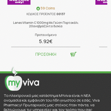
59 Coins
ΚΩΔΙΚΟΣ ΠΡΟΪΟΝΤΟΣ:
00137
Lanes Vitamin C 1000mg Με Γεύση Πορτοκάλι
20αναβράζοντα δισκία
Προτεινόμενο
5.92€
ΠΡΟΣΘΗΚΗ
To ηλεκτρονικό μας κατάστημα MYviva είναι η ΝΕΑ
ονομασία και εμφάνιση του ήδη γνωστού σε εσάς, Viva
Pharmacy! Πρωταρχικός μας στόχος ήταν πάντα, να
βελτιώνουμε τις υπηρεσίες και τον τρόπο που σας