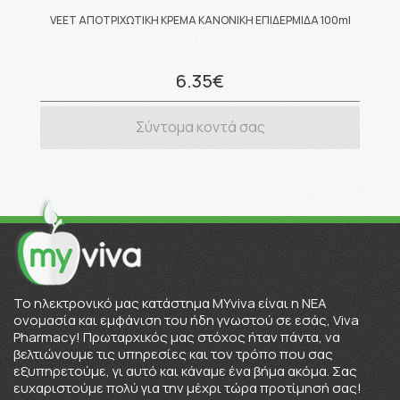
VEET ΑΠΟΤΡΙΧΩΤΙΚΗ ΚΡΕΜΑ ΚΑΝΟΝΙΚΗ ΕΠΙΔΕΡΜΙΔΑ 100ml
6.35€
Σύντομα κοντά σας
To ηλεκτρονικό μας κατάστημα MYviva είναι η ΝΕΑ
ονομασία και εμφάνιση του ήδη γνωστού σε εσάς, Viva
Pharmacy! Πρωταρχικός μας στόχος ήταν πάντα, να
βελτιώνουμε τις υπηρεσίες και τον τρόπο που σας
εξυπηρετούμε, γι αυτό και κάναμε ένα βήμα ακόμα. Σας
ευχαριστούμε πολύ για την μέχρι τώρα προτίμησή σας!