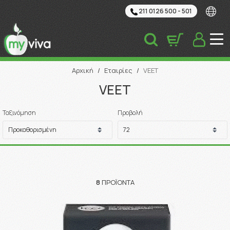
211 0126 500 - 501
Αναζήτηση
Αρχική
/
Εταιρίες
/
VEET
VEET
Ταξινόμηση
Προβολή
8
ΠΡΟΪΌΝΤΑ