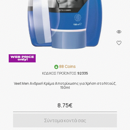
88 Coins
ΚΩΔΙΚΟΣ ΠΡΟΪΟΝΤΟΣ:
92335
Veet Men Ανδρική Κρέμα Αποτρίχωσης για Χρήση στο Ντούζ,
150ml
8.75€
Σύντομα κοντά σας