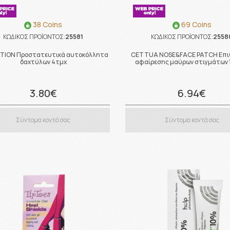
38 Coins
69 Coins
ΚΩΔΙΚΟΣ ΠΡΟΪΟΝΤΟΣ:
25581
ΚΩΔΙΚΟΣ ΠΡΟΪΟΝΤΟΣ:
2558
TION Προστατευτικά αυτοκόλλητα
CETTUA NOSE&FACE PATCH Επι
δαχτύλων 4τμχ
αφαίρεσης μαύρων στιγμάτων
3.80€
6.94€
Σύντομα κοντά σας
Σύντομα κοντά σας