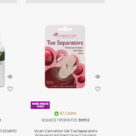
91 Coins
9
ΚΩΔΙΚΟΣ ΠΡΟΪΟΝΤΟΣ:
90912
TUS VAPO
Vican Carnation Gel Toe Separators
Διαχωριστικά Δακτύλων 2 τεμάχια