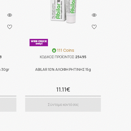
111 Coins
8
ΚΩΔΙΚΟΣ ΠΡΟΪΟΝΤΟΣ:
25495
 30gr
AΒΙLAR 10% ΑΛΟΙΦΗ ΡΗΤΙΝΗΣ 15g
11.11€
Σύντομα κοντά σας