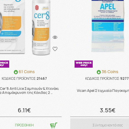
61 Coins
36 Coins
ΚΩΔΙΚΟΣ ΠΡΟΪΟΝΤΟΣ:
21467
ΚΩΔΙΚΟΣ ΠΡΟΪΟΝΤΟΣ:
9277
 Cer'8 Anti Lice Σαμπουάν & Χτενάκι
Vican Apel Στιγμιαία Παγοκο
α Απομάκρυνση της Κόνιδας 2 …
6.11€
3.55€
ΠΡΟΣΘΗΚΗ
Σύντομα κοντά σας