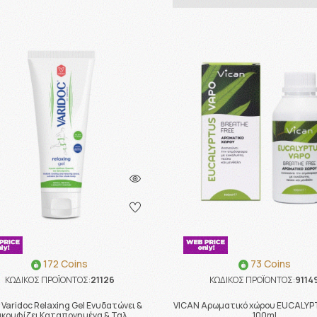
172 Coins
73 Coins
ΚΩΔΙΚΟΣ ΠΡΟΪΟΝΤΟΣ:
21126
ΚΩΔΙΚΟΣ ΠΡΟΪΟΝΤΟΣ:
9114
 Varidoc Relaxing Gel Ενυδατώνει &
VICAN Αρωματικό χώρου EUCALYP
κουφίζει Καταπονημένα & Ταλ …
100ml