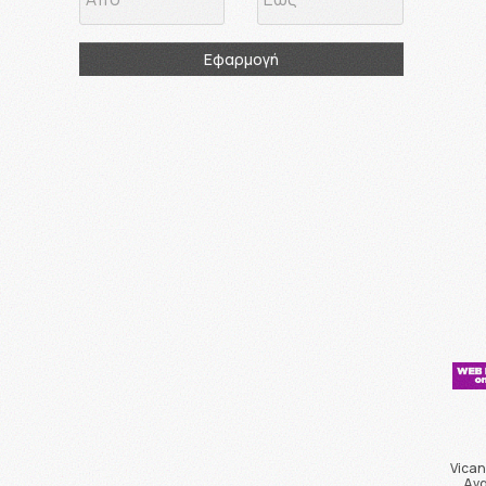
Εφαρμογή
Vican
Ανα