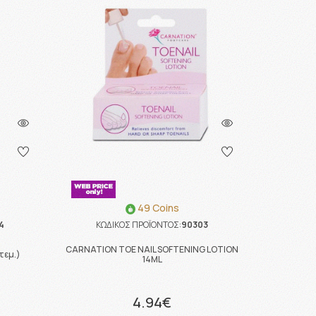
49 Coins
4
ΚΩΔΙΚΟΣ ΠΡΟΪΟΝΤΟΣ:
90303
CARNATION TOE NAIL SOFTENING LOTION
τεμ.)
14ML
4.94€