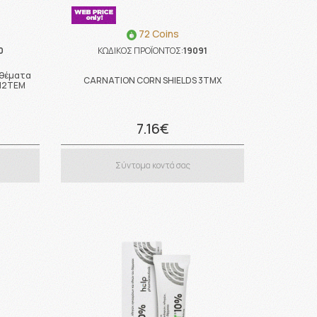
72 Coins
0
ΚΩΔΙΚΟΣ ΠΡΟΪΟΝΤΟΣ:
19091
θέματα
CARNATION CORN SHIELDS 3TMX
 12TEM
7.16€
Σύντομα κοντά σας