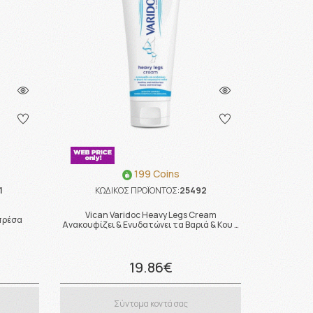
199 Coins
1
ΚΩΔΙΚΟΣ ΠΡΟΪΟΝΤΟΣ:
25492
Vican Varidoc Heavy Legs Cream
μπρέσα
Aνακουφίζει & Eνυδατώνει τα Βαριά & Κου …
19.86€
Σύντομα κοντά σας