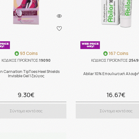
93 Coins
167 Coins
ΚΩΔΙΚΟΣ ΠΡΟΪΟΝΤΟΣ:
19090
ΚΩΔΙΚΟΣ ΠΡΟΪΟΝΤΟΣ:
2549
an Carnation TipToes Heel Shields
Abilar 10% Επουλωτική Αλοιφή
Invisible Gel 1 ζεύγος
9.30€
16.67€
Σύντομα κοντά σας
Σύντομα κοντά σας