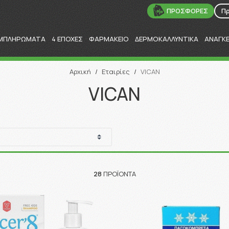
ΠΡΟΣΦΟΡΕΣ
Π
ΜΠΛΗΡΩΜΑΤΑ
4 ΕΠΟΧΕΣ
ΦΑΡΜΑΚΕΙΟ
ΔΕΡΜΟΚΑΛΛΥΝΤΙΚΑ
ΑΝΑΓΚ
Αναζήτηση
Αρχική
/
Εταιρίες
/
VICAN
VICAN
28
ΠΡΟΪΌΝΤΑ