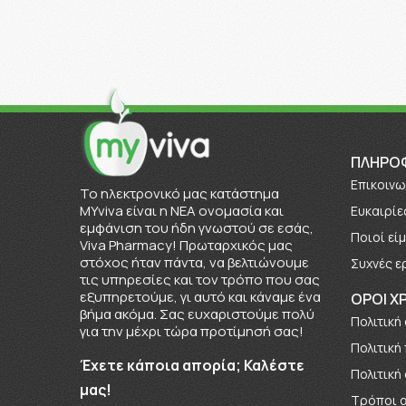
ΠΛΗΡΟ
Επικοινω
To ηλεκτρονικό μας κατάστημα
MYviva είναι η ΝΕΑ ονομασία και
Ευκαιρίε
εμφάνιση του ήδη γνωστού σε εσάς,
Πoιοί εί
Viva Pharmacy! Πρωταρχικός μας
στόχος ήταν πάντα, να βελτιώνουμε
Συχνές ε
τις υπηρεσίες και τον τρόπο που σας
εξυπηρετούμε, γι αυτό και κάναμε ένα
ΟΡΟΙ Χ
βήμα ακόμα. Σας ευχαριστούμε πολύ
Πολιτική
για την μέχρι τώρα προτίμησή σας!
Πολιτική
Έχετε κάποια απορία; Καλέστε
Πολιτική
μας!
Τρόποι 