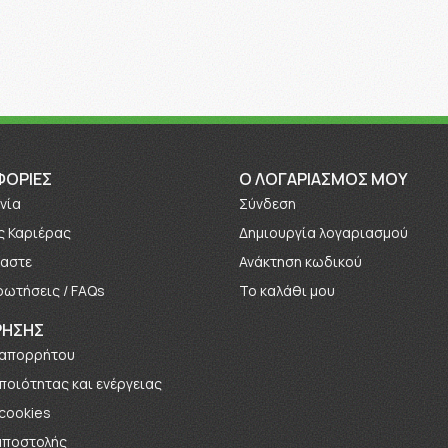
ΦΟΡΊΕΣ
O ΛΟΓΑΡΙΑΣΜΟΣ ΜΟΥ
νία
Σύνδεση
ς Καριέρας
Δημιουργία λογαριασμού
μαστε
Ανάκτηση κωδικού
ρωτήσεις / FAQs
Το καλάθι μου
ΡΗΣΗΣ
 απορρήτου
 ποιότητας και ενέργειας
 cookies
αποστολής