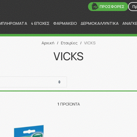
ΠΡΟΣΦΟΡΕΣ
Π
ΜΠΛΗΡΩΜΑΤΑ
4 ΕΠΟΧΕΣ
ΦΑΡΜΑΚΕΙΟ
ΔΕΡΜΟΚΑΛΛΥΝΤΙΚΑ
ΑΝΑΓΚ
Αναζήτηση
Αρχική
/
Εταιρίες
/
VICKS
VICKS
1
ΠΡΟΪΌΝΤΑ