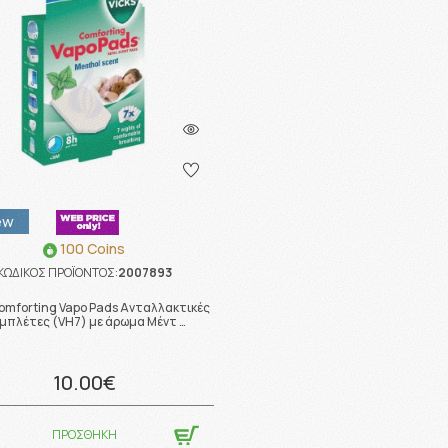
ew
100 Coins
ΚΩΔΙΚΟΣ ΠΡΟΪΟΝΤΟΣ:
2007893
Comforting Vapo Pads Ανταλλακτικές
μπλέτες (VH7) με άρωμα Μέντ …
10.00€
ΠΡΟΣΘΗΚΗ