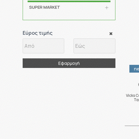
SUPER MARKET
Εύρος τιμής
Εφαρμογή
n
Vicks 
Τα