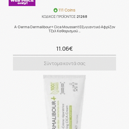
111 Coins
ΚΩΔΙΚΟΣ ΠΡΟΪΟΝΤΟΣ:
21268
A-Derma Dermalibour+ Cica Moussant Εξυγιαντικό Αφρίζον
Τζελ Καθαρισμού …
11.06€
Σύντομα κοντά σας