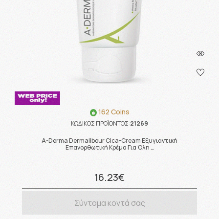
162 Coins
ΚΩΔΙΚΟΣ ΠΡΟΪΟΝΤΟΣ:
21269
A-Derma Dermalibour Cica-Cream Εξυγιαντική
Επανορθωτική Κρέμα Για Όλη …
16.23€
Σύντομα κοντά σας