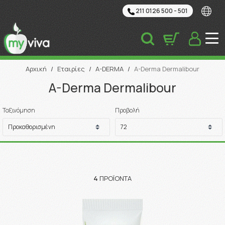
211 0126 500 - 501
Αναζήτηση
Αρχική
/
Εταιρίες
/
A-DERMA
/
A-Derma Dermalibour
A-Derma Dermalibour
Ταξινόμηση
Προβολή
4
ΠΡΟΪΌΝΤΑ