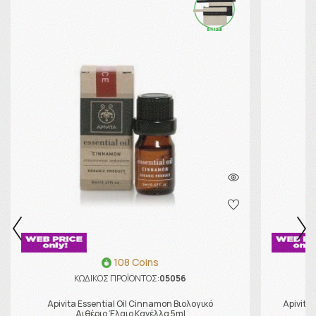
108 Coins
ΚΩΔΙΚΟΣ ΠΡΟΪΟΝΤΟΣ:
05056
Apivita Essential Oil Cinnamon Βιολογικό
Apivita 
Αιθέριο Έλαιο Κανέλλα 5ml