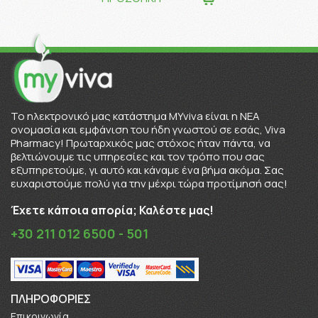
To ηλεκτρονικό μας κατάστημα MYviva είναι η ΝΕΑ
ονομασία και εμφάνιση του ήδη γνωστού σε εσάς, Viva
Pharmacy! Πρωταρχικός μας στόχος ήταν πάντα, να
βελτιώνουμε τις υπηρεσίες και τον τρόπο που σας
εξυπηρετούμε, γι αυτό και κάναμε ένα βήμα ακόμα. Σας
ευχαριστούμε πολύ για την μέχρι τώρα προτίμησή σας!
Έχετε κάποια απορία; Καλέστε μας!
+30 211 012 6500 - 501
ΠΛΗΡΟΦΟΡΊΕΣ
Επικοινωνία