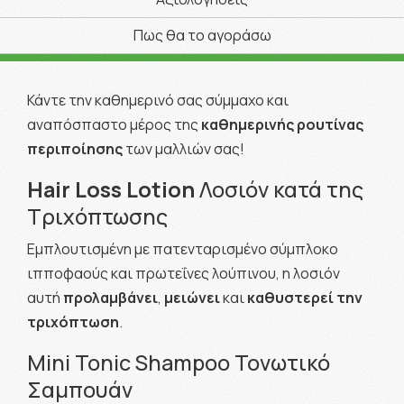
Πως θα το αγοράσω
Κάντε την καθημερινό σας σύμμαχο και
αναπόσπαστο μέρος της
καθημερινής ρουτίνας
περιποίησης
των μαλλιών σας!
Hair Loss Lotion
Λοσιόν κατά της
Τριχόπτωσης
Εμπλουτισμένη με πατενταρισμένο σύμπλοκο
ιπποφαούς και
πρωτεΐνες λούπινου, η λοσιόν
αυτή
προλαμβάνει
,
μειώνει
και
καθυστερεί την
τριχόπτωση
.
Mini Tonic Shampoo Τονωτικό
Σαμπουάν