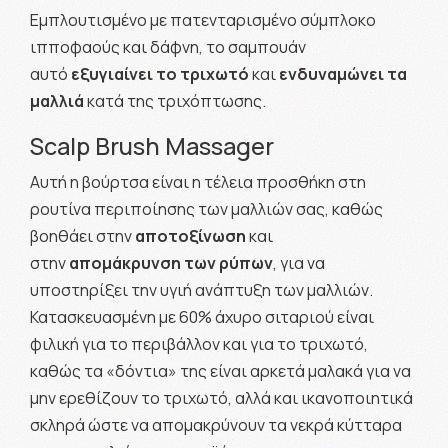
Εμπλουτισμένο με πατενταρισμένο σύμπλοκο
ιπποφαούς και δάφνη, το σαμπουάν
αυτό
εξυγιαίνει το τριχωτό
και
ενδυναμώνει τα
μαλλιά
κατά της τριχόπτωσης.
Scalp Brush Massager
Αυτή η βούρτσα είναι η τέλεια προσθήκη στη
ρουτίνα περιποίησης των μαλλιών σας, καθώς
βοηθάει στην
αποτοξίνωση
και
στην
απομάκρυνση των ρύπων
, για να
υποστηρίξει την υγιή ανάπτυξη των μαλλιών.
Κατασκευασμένη με 60% άχυρο σιταριού είναι
φιλική για το περιβάλλον και για το τριχωτό,
καθώς τα «δόντια» της είναι αρκετά μαλακά για να
μην ερεθίζουν το τριχωτό, αλλά και ικανοποιητικά
σκληρά ώστε να απομακρύνουν τα νεκρά κύτταρα