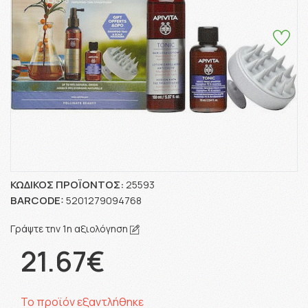
ΚΩΔΙΚΌΣ ΠΡΟΪΌΝΤΟΣ:
25593
BARCODE:
5201279094768
Γράψτε την 1η αξιολόγηση
21.67€
Το προϊόν εξαντλήθηκε