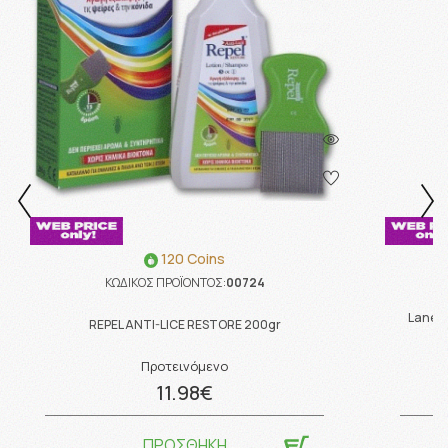
120 Coins
ΚΩΔΙΚΟΣ ΠΡΟΪΟΝΤΟΣ:
00724
Lanes 
REPEL ANTI-LICE RESTORE 200gr
Προτεινόμενο
11.98€
ΠΡΟΣΘΗΚΗ