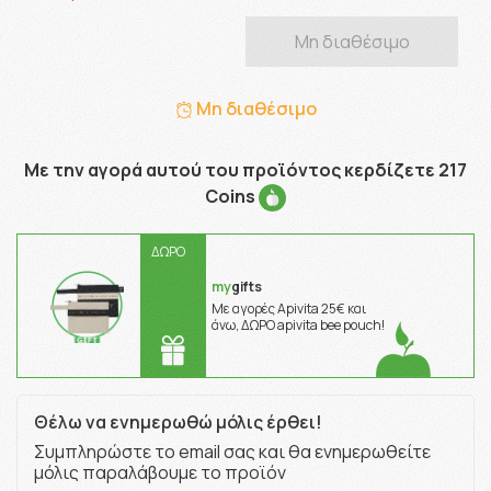
Μη διαθέσιμο
Μη διαθέσιμο
Με την αγορά αυτού του προϊόντος κερδίζετε 217
Coins
ΔΩΡΟ
my
gifts
Με αγορές Apivita 25€ και
άνω, ΔΩΡΟ apivita bee pouch!
Θέλω να ενημερωθώ μόλις έρθει!
Συμπληρώστε το email σας και θα ενημερωθείτε
μόλις παραλάβουμε το προϊόν