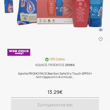
133 Coins
ΚΩΔΙΚΟΣ ΠΡΟΪΟΝΤΟΣ:
25960
Apivita PROMO PACK Bee Sun Safe Dry Touch SPF50+
Λεπτόρρευστη Αντηλιακ …
13.29€
Σύντομα κοντά σας