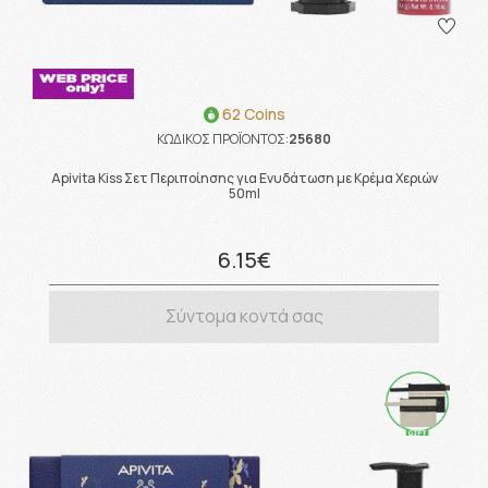
62 Coins
ΚΩΔΙΚΟΣ ΠΡΟΪΟΝΤΟΣ:
25680
Apivita Kiss Σετ Περιποίησης για Ενυδάτωση με Κρέμα Χεριών
50ml
6.15€
Σύντομα κοντά σας