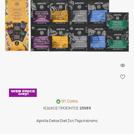
91 Coins
ΚΩΔΙΚΟΣ ΠΡΟΪΟΝΤΟΣ:
25589
Apivita Detox Diet Σετ Περιποίησης