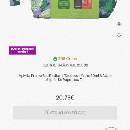
208 Coins
ΚΩΔΙΚΟΣ ΠΡΟΪΟΝΤΟΣ:
25002
Apivita Promo Bee Radiant Πλούσιας Υφής 50ml & Δώρο
Αφρός Καθαρισμού Γ …
20.78€
Σύντομα κοντά σας