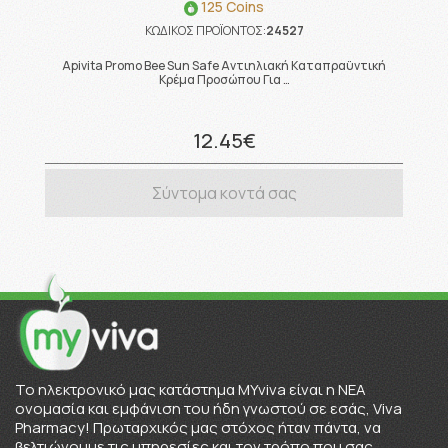
125 Coins
ΚΩΔΙΚΟΣ ΠΡΟΪΟΝΤΟΣ:
24527
Apivita Promo Bee Sun Safe Αντιηλιακή Καταπραϋντική
Κρέμα Προσώπου Για …
12.45€
Σύντομα κοντά σας
To ηλεκτρονικό μας κατάστημα MYviva είναι η ΝΕΑ
ονομασία και εμφάνιση του ήδη γνωστού σε εσάς, Viva
Pharmacy! Πρωταρχικός μας στόχος ήταν πάντα, να
βελτιώνουμε τις υπηρεσίες και τον τρόπο που σας