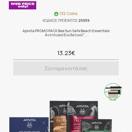
132 Coins
ΚΩΔΙΚΟΣ ΠΡΟΪΟΝΤΟΣ:
25959
Apivita PROMO PACK Bee Sun Safe Beach Essentials
Αντηλιακό Ενυδατικό Γ …
13.23€
Σύντομα κοντά σας