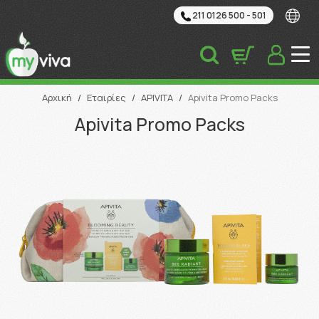
211 0126 500 - 501
Αναζήτηση
Αρχική
/
Εταιρίες
/
APIVITA
/
Apivita Promo Packs
Apivita Promo Packs