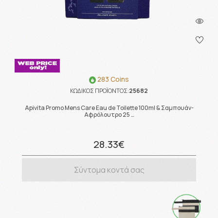
283 Coins
ΚΩΔΙΚΟΣ ΠΡΟΪΟΝΤΟΣ:
25682
Apivita Promo Mens Care Eau de Toilette 100ml & Σαμπουάν-
Αφρόλουτρο 25 …
28.33€
Σύντομα κοντά σας