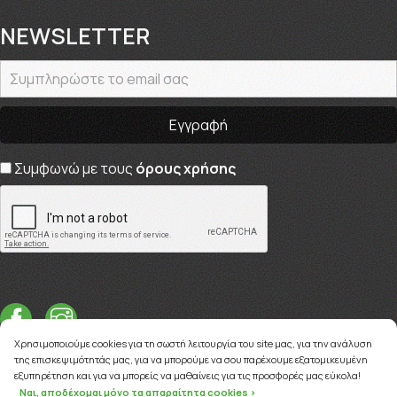
NEWSLETTER
Συμφωνώ με τους
όρους χρήσης
Χρησιμοποιούμε cookies για τη σωστή λειτουργία του site μας, για την ανάλυση
της επισκεψιμότητάς μας, για να μπορούμε να σου παρέχουμε εξατομικευμένη
εξυπηρέτηση και για να μπορείς να μαθαίνεις για τις προσφορές μας εύκολα!
Ναι, αποδέχομαι μόνο τα απαραίτητα cookies >