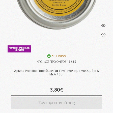
38 Coins
ΚΩΔΙΚΟΣ ΠΡΟΪΟΝΤΟΣ:
19467
Apivita Pastilles Παστίλιες Για Τον Πονόλαιμο Με Θυμάρι &
Μέλι 45gr
3.80€
Σύντομα κοντά σας