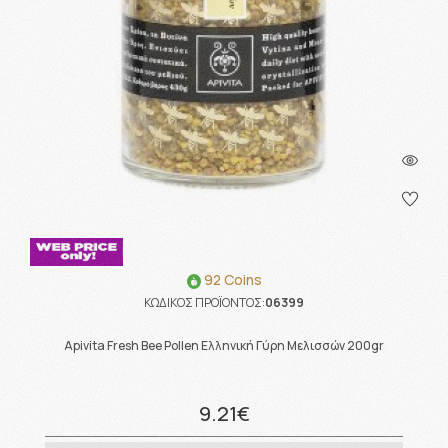
92 Coins
ΚΩΔΙΚΟΣ ΠΡΟΪΟΝΤΟΣ:
06399
Apivita Fresh Bee Pollen Ελληνική Γύρη Μελισσών 200gr
9.21€