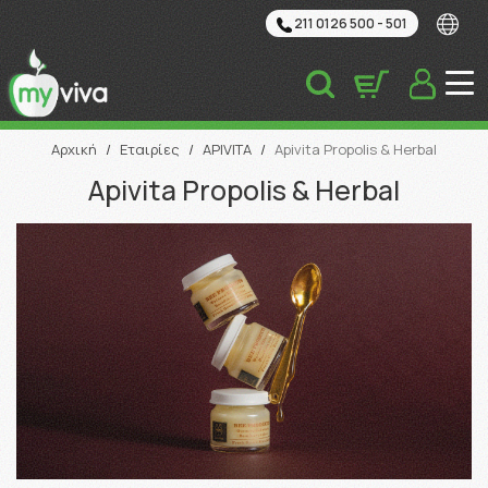
211 0126 500 - 501
Αναζήτηση
Αρχική
/
Εταιρίες
/
APIVITA
/
Apivita Propolis & Herbal
Apivita Propolis & Herbal