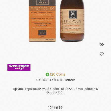
126 Coins
ΚΩΔΙΚΟΣ ΠΡΟΪΟΝΤΟΣ:
21692
Apivita Propolis Βιολογικό Σιρόπι Γιά Το Λαιμό Με Πρόπολη &
Θυμάρι 150 …
12.60€