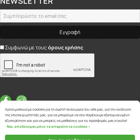
NEWSLETTER
Συμφωνώ με τους
όρους χρήσης
Χρησιμοποιούμε cookies για τη σωστή λειτουργία του site μας, για την ανάλυση
της επισκεψιμότητάς μας, για να μπορούμε να σου παρέχουμε εξατομικευμένη
εξυπηρέτηση και για να μπορείς να μαθαίνεις για τις προσφορές μας εύκολα!
Ναι, αποδέχομαι μόνο τα απαραίτητα cookies >
Copyright © 2026
myviva.gr