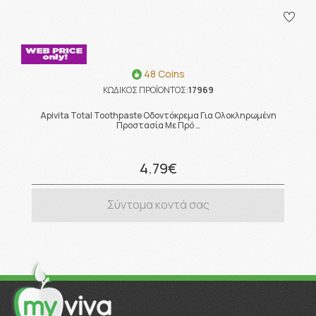
48 Coins
ΚΩΔΙΚΟΣ ΠΡΟΪΟΝΤΟΣ:
17969
Apivita Total Toothpaste Οδοντόκρεμα Για Ολοκληρωμένη
Προστασία Με Πρό …
4.79€
Σύντομα κοντά σας