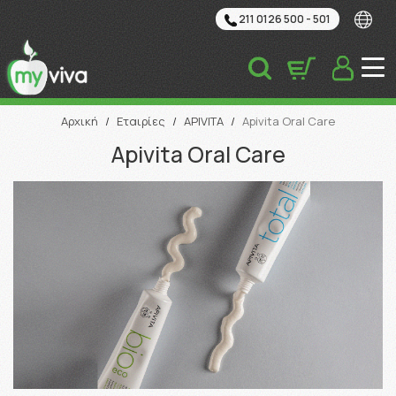
211 0126 500 - 501
Αναζήτηση
Αρχική
/
Εταιρίες
/
APIVITA
/
Apivita Oral Care
Apivita Oral Care