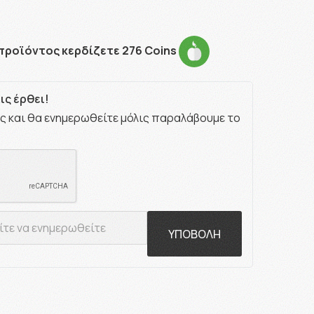
προϊόντος κερδίζετε 276 Coins
ς έρθει!
ς και θα ενημερωθείτε μόλις παραλάβουμε το
ΥΠΟΒΟΛΗ