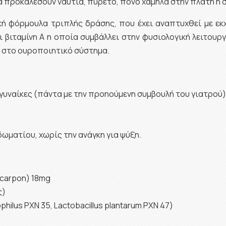
 προκαλέσουν ναυτία, πυρετό, πόνο χαμηλά στην πλάτη ή 
ική φόρμουλα τριπλής δράσης, που έχει αναπτυχθεί με εκ
ι βιταμίνη Α η οποία συμβάλλει στην φυσιολογική λειτουρ
 στο ουροποιητικό σύστημα.
ς γυναίκες (πάντα με την προηούμενη συμβουλή του γιατρού)
ωματίου, χωρίς την ανάγκη για ψύξη.
ocarpon) 18mg
ς)
hilus PXN 35, Lactobacillus plantarum PXN 47)