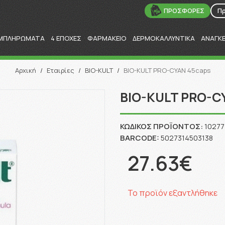
ΠΡΟΣΦΟΡΕΣ
Π
ΜΠΛΗΡΩΜΑΤΑ
4 ΕΠΟΧΕΣ
ΦΑΡΜΑΚΕΙΟ
ΔΕΡΜΟΚΑΛΛΥΝΤΙΚΑ
ΑΝΑΓΚ
Αναζήτηση
Αρχική
/
Εταιρίες
/
BIO-KULT
/
BIO-KULT PRO-CYAN 45caps
BIO-KULT PRO-C
ΚΩΔΙΚΌΣ ΠΡΟΪΌΝΤΟΣ:
10277
BARCODE:
5027314503138
27.63€
Το προϊόν εξαντλήθηκε