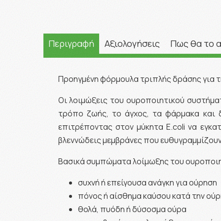
Περιγραφή
Αξιολογήσεις
Πως θα το 
Προηγμένη φόρμουλα τριπλής δράσης για τ
Οι λοιμώξεις του ουροποιητικού συστήματ
τρόπο ζωής, το άγχος, τα φάρμακα και 
επιτρέποντας στον μύκητα E.coli να εγκα
βλεννώδεις μεμβράνες που ευθυγραμμίζουν
Βασικά συμπώματα λοίμωξης του ουροποιη
συχνή ή επείγουσα ανάγκη για ούρηση
πόνος ή αίσθημα καύσου κατά την ού
θολά, πυόδη ή δύσοσμα ούρα