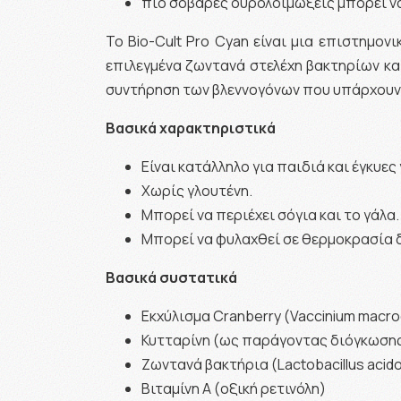
πιο σοβαρές ουρολοιμώξεις μπορεί να
Το Bio-Cult Pro Cyan είναι μια επιστημον
επιλεγμένα ζωντανά στελέχη βακτηρίων κα
συντήρηση των βλεννογόνων που υπάρχουν
Βασικά χαρακτηριστικά
Είναι κατάλληλο για παιδιά και έγκυε
Χωρίς γλουτένη.
Μπορεί να περιέχει σόγια και το γάλα.
Μπορεί να φυλαχθεί σε θερμοκρασία δ
Βασικά συστατικά
Εκχύλισμα Cranberry (Vaccinium macr
Κυτταρίνη (ως παράγοντας διόγκωση
Ζωντανά βακτήρια (Lactobacillus acidop
Βιταμίνη Α (οξική ρετινόλη)