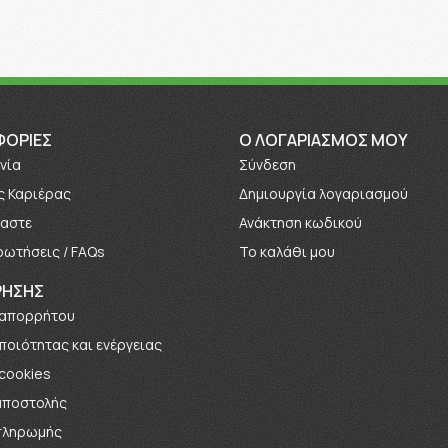
ΦΟΡΊΕΣ
O ΛΟΓΑΡΙΑΣΜΟΣ ΜΟΥ
νία
Σύνδεση
ς Καριέρας
Δημιουργία λογαριασμού
μαστε
Ανάκτηση κωδικού
ρωτήσεις / FAQs
Το καλάθι μου
ΡΗΣΗΣ
 απορρήτου
 ποιότητας και ενέργειας
 cookies
αποστολής
πληρωμής