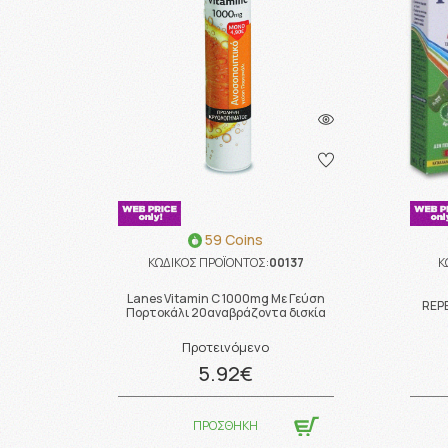
59 Coins
ΚΩΔΙΚΟΣ ΠΡΟΪΟΝΤΟΣ:
00137
Κ
Lanes Vitamin C 1000mg Με Γεύση
REP
Πορτοκάλι 20αναβράζοντα δισκία
Προτεινόμενο
5.92€
ΠΡΟΣΘΗΚΗ