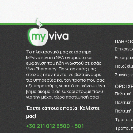
ΠΛΗΡΟ
Επικοινω
To ηλεκτρονικό μας κατάστημα
MYviva είναι η ΝΕΑ ονομασία και
Ευκαιρίε
εμφάνιση του ήδη γνωστού σε εσάς,
Πoιοί εί
Viva Pharmacy! Πρωταρχικός μας
στόχος ήταν πάντα, να βελτιώνουμε
Συχνές ε
τις υπηρεσίες και τον τρόπο που σας
εξυπηρετούμε, γι αυτό και κάναμε ένα
ΟΡΟΙ Χ
βήμα ακόμα. Σας ευχαριστούμε πολύ
Πολιτική
για την μέχρι τώρα προτίμησή σας!
Πολιτική
Έχετε κάποια απορία; Καλέστε
Πολιτική
μας!
Τρόποι 
+30 211 012 6500 - 501
Τρόποι 