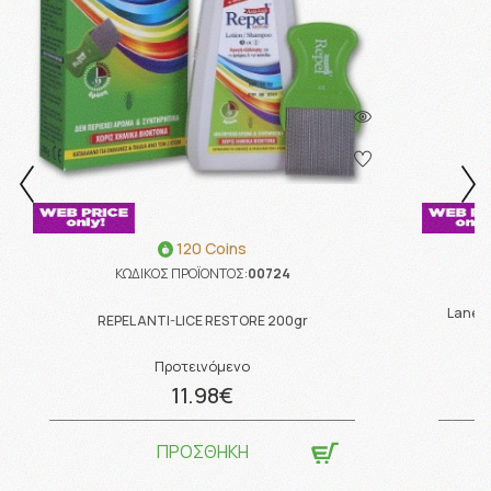
120 Coins
ΚΩΔΙΚΟΣ ΠΡΟΪΟΝΤΟΣ:
00724
Lanes 
REPEL ANTI-LICE RESTORE 200gr
Προτεινόμενο
11.98€
ΠΡΟΣΘΗΚΗ