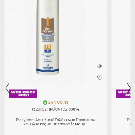
244 Coins
ΚΩΔΙΚΟΣ ΠΡΟΪΟΝΤΟΣ:
03814
Frezyderm Αντηλιακό Γαλάκτωμα Προσώπου
Frez
και Σώματος με Επιταχυντές Μαυρ …
Αν