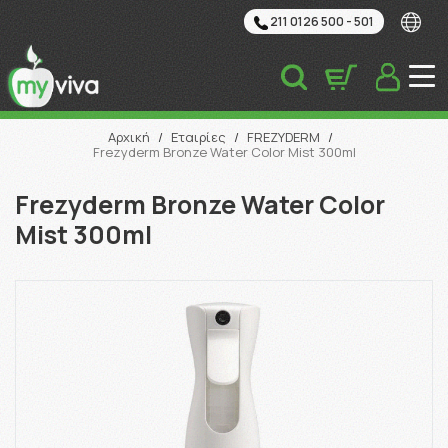
211 0126 500 - 501
Αναζήτηση
Αρχική
/
Εταιρίες
/
FREZYDERM
/
Frezyderm Bronze Water Color Mist 300ml
Frezyderm Bronze Water Color
Mist 300ml