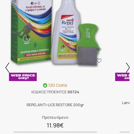
120 Coins
ΚΩΔΙΚΟΣ ΠΡΟΪΟΝΤΟΣ:
00724
Lanes 
REPEL ANTI-LICE RESTORE 200gr
Προτεινόμενο
11.98€