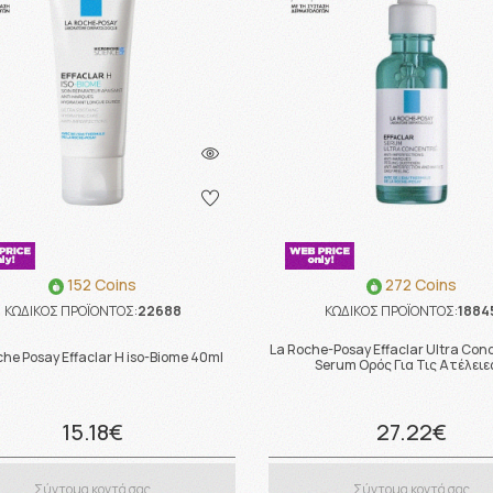
152 Coins
272 Coins
ΚΩΔΙΚΟΣ ΠΡΟΪΟΝΤΟΣ:
22688
ΚΩΔΙΚΟΣ ΠΡΟΪΟΝΤΟΣ:
1884
La Roche-Posay Effaclar Ultra Con
che Posay Effaclar H iso-Biome 40ml
Serum Ορός Για Τις Ατέλειε
15.18€
27.22€
Σύντομα κοντά σας
Σύντομα κοντά σας