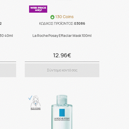
130 Coins
2
ΚΩΔΙΚΟΣ ΠΡΟΪΟΝΤΟΣ:
03086
f30 40ml
La Roche Posay Effaclar Mask 100ml
12.96€
Σύντομα κοντά σας