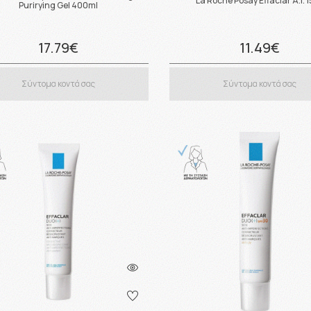
La Roche Posay Effaclar A.I. 
Purirying Gel 400ml
17.79€
11.49€
Σύντομα κοντά σας
Σύντομα κοντά σας