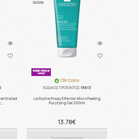
138 Coins
5
ΚΩΔΙΚΟΣ ΠΡΟΪΟΝΤΟΣ:
18613
centrated
La Roche Posay Effaclar Micro Peeling
ς …
Puryfying Gel 200ml
13.78€
Σύντομα κοντά σας