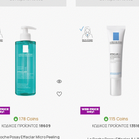
178 Coins
115 Coins
ΚΩΔΙΚΟΣ ΠΡΟΪΟΝΤΟΣ:
18609
ΚΩΔΙΚΟΣ ΠΡΟΪΟΝΤΟΣ:
1351
oche Posay Effaclar MIcro Peeling