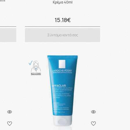
15ml
Κρέμα 40ml
15.18€
Σύντομα κοντά σας