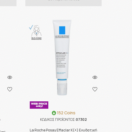
152 Coins
6
ΚΩΔΙΚΟΣ ΠΡΟΪΟΝΤΟΣ:
07302
La Roche Posay Effaclar K(+) Ενυδατική