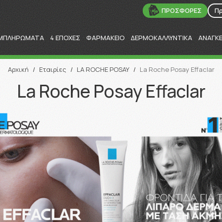
ΠΡΟΣΦΟΡΕΣ
Π
ΜΠΛΗΡΩΜΑΤΑ
4 ΕΠΟΧΕΣ
ΦΑΡΜΑΚΕΙΟ
ΔΕΡΜΟΚΑΛΛΥΝΤΙΚΑ
ΑΝΑΓΚ
Αναζήτηση
Αρχική
/
Εταιρίες
/
LA ROCHE POSAY
/
La Roche Posay Effaclar
La Roche Posay Effaclar