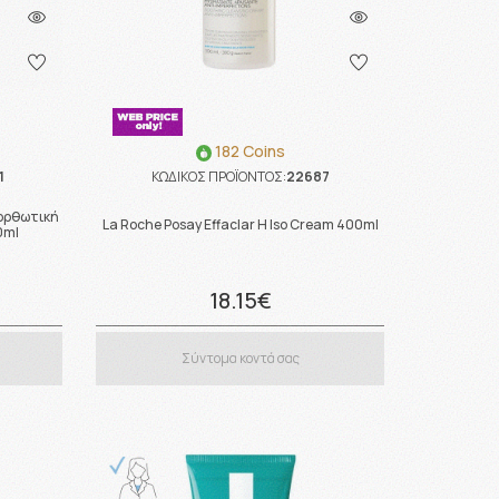
182 Coins
1
ΚΩΔΙΚΟΣ ΠΡΟΪΟΝΤΟΣ:
22687
ιορθωτική
La Roche Posay Effaclar H Iso Cream 400ml
0ml
18.15€
Σύντομα κοντά σας