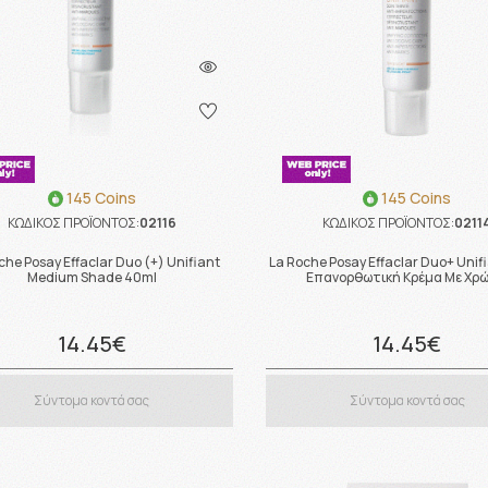
145 Coins
145 Coins
ΚΩΔΙΚΟΣ ΠΡΟΪΟΝΤΟΣ:
02116
ΚΩΔΙΚΟΣ ΠΡΟΪΟΝΤΟΣ:
0211
che Posay Effaclar Duo (+) Unifiant
La Roche Posay Effaclar Duo+ Unifi
Medium Shade 40ml
Επανορθωτική Κρέμα Με Χρώ
14.45€
14.45€
Σύντομα κοντά σας
Σύντομα κοντά σας