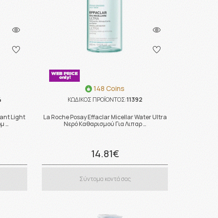
148 Coins
4
ΚΩΔΙΚΟΣ ΠΡΟΪΟΝΤΟΣ:
11392
ant Light
La Roche Posay Effaclar Micellar Water Ultra
μ …
Νερό Καθαρισμού Για Λιπαρ …
14.81€
Σύντομα κοντά σας