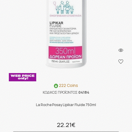
222 Coins
ΚΩΔΙΚΟΣ ΠΡΟΪΟΝΤΟΣ:
04184
La Roche Posay Lipikar Fluide 750ml
22.21€