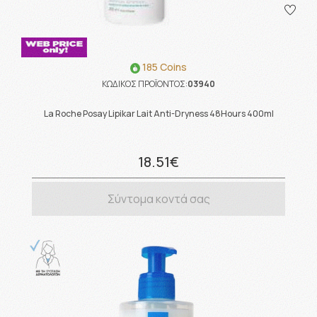
185 Coins
ΚΩΔΙΚΟΣ ΠΡΟΪΟΝΤΟΣ:
03940
La Roche Posay Lipikar Lait Anti-Dryness 48Hours 400ml
18.51€
Σύντομα κοντά σας