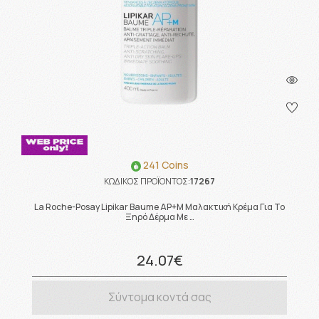
241 Coins
ΚΩΔΙΚΟΣ ΠΡΟΪΟΝΤΟΣ:
17267
La Roche-Posay Lipikar Baume AP+M Μαλακτική Κρέμα Για Το
Ξηρό Δέρμα Με …
24.07€
Σύντομα κοντά σας