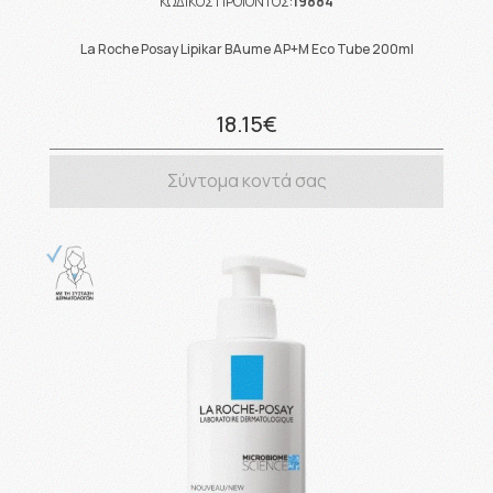
ΚΩΔΙΚΟΣ ΠΡΟΪΟΝΤΟΣ:
19884
La Roche Posay Lipikar BAume AP+M Eco Tube 200ml
18.15€
Σύντομα κοντά σας