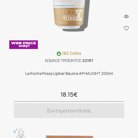
182 Coins
ΚΩΔΙΚΟΣ ΠΡΟΪΟΝΤΟΣ:
22187
La Roche Posay Lipikar Baume AP+M LIGHT 200ml
18.15€
Σύντομα κοντά σας