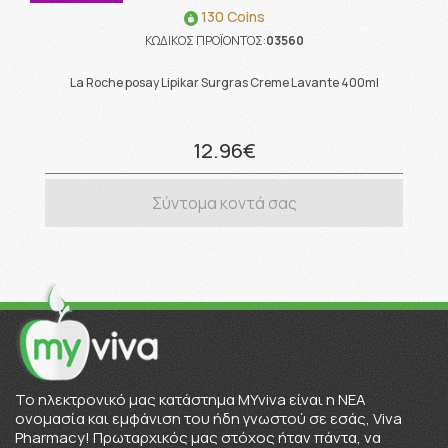
130 Coins
ΚΩΔΙΚΟΣ ΠΡΟΪΟΝΤΟΣ:
03560
La Roche posay Lipikar Surgras Creme Lavante 400ml
12.96€
Σύντομα κοντά σας
To ηλεκτρονικό μας κατάστημα MYviva είναι η ΝΕΑ
ονομασία και εμφάνιση του ήδη γνωστού σε εσάς, Viva
Pharmacy! Πρωταρχικός μας στόχος ήταν πάντα, να