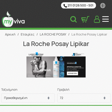
211 0126 500 - 501
Αναζήτηση
Αρχική
/
Εταιρίες
/
LA ROCHE POSAY
/
La Roche Posay Lipikar
La Roche Posay Lipikar
Ταξινόμηση
Προβολή