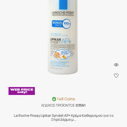
148 Coins
ΚΩΔΙΚΟΣ ΠΡΟΪΟΝΤΟΣ:
03561
La Roche-Posay Lipikar Syndet AP+ Κρέμα Καθαρισμού για το
Ξηρό Δέρμα μ …