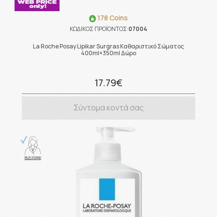
178 Coins
ΚΩΔΙΚΟΣ ΠΡΟΪΟΝΤΟΣ:
07004
La Roche Posay Lipikar Surgras Καθαριστικό Σώματος
400ml+350ml Δώρο
17.79€
Σύντομα κοντά σας