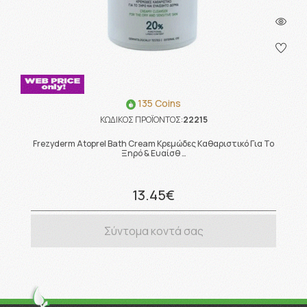
135 Coins
ΚΩΔΙΚΟΣ ΠΡΟΪΟΝΤΟΣ:
22215
Frezyderm Atoprel Bath Cream Κρεμώδες Καθαριστικό Για Το
Ξηρό & Ευαίσθ …
13.45€
Σύντομα κοντά σας