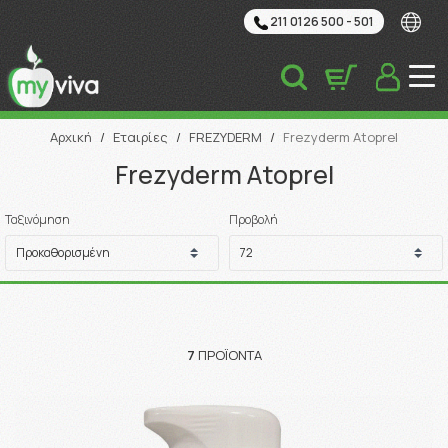
211 0126 500 - 501
Αναζήτηση
Αρχική
/
Εταιρίες
/
FREZYDERM
/
Frezyderm Atoprel
Frezyderm Atoprel
Ταξινόμηση
Προβολή
7
ΠΡΟΪΌΝΤΑ