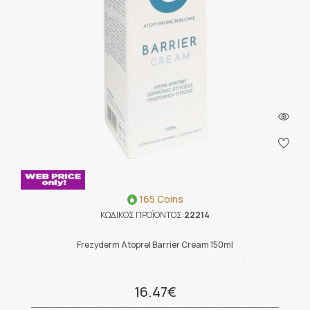
165 Coins
ΚΩΔΙΚΟΣ ΠΡΟΪΟΝΤΟΣ:
22214
Frezyderm Atoprel Barrier Cream 150ml
16.47€