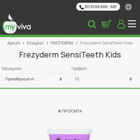
211 0126 500 - 501
Αναζήτηση
Αρχική
/
Εταιρίες
/
FREZYDERM
/
Frezyderm SensiTeeth Kids
Frezyderm SensiTeeth Kids
Ταξινόμηση
Προβολή
6
ΠΡΟΪΌΝΤΑ