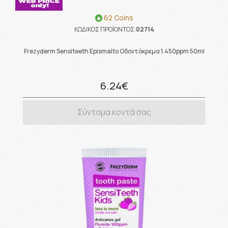
62 Coins
ΚΩΔΙΚΟΣ ΠΡΟΪΟΝΤΟΣ:
02714
Frezyderm Sensiteeth Epismalto Οδοντόκρεμα 1.450ppm 50ml
6.24€
Σύντομα κοντά σας