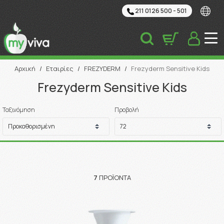
211 0126 500 - 501
Αναζήτηση
Αρχική
/
Εταιρίες
/
FREZYDERM
/
Frezyderm Sensitive Kids
Frezyderm Sensitive Kids
Ταξινόμηση
Προβολή
7
ΠΡΟΪΌΝΤΑ