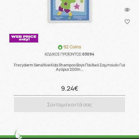
92 Coins
ΚΩΔΙΚΟΣ ΠΡΟΪΟΝΤΟΣ:
03094
Frezyderm Sensitive Kids Shampoo Boys Παιδικό Σαμπουάν Για
Αγόρια 200m …
9.24€
Σύντομα κοντά σας