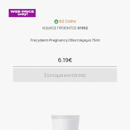
62 Coins
ΚΩΔΙΚΟΣ ΠΡΟΪΟΝΤΟΣ:
01952
Frezyderm Pregnancy Οδοντόκρεμα 75ml
6.19€
Σύντομα κοντά σας