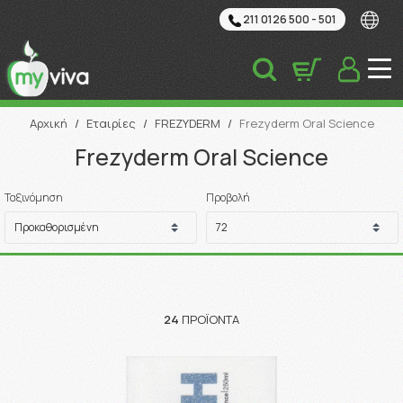
211 0126 500 - 501
Αναζήτηση
Αρχική
/
Εταιρίες
/
FREZYDERM
/
Frezyderm Oral Science
Frezyderm Oral Science
Ταξινόμηση
Προβολή
24
ΠΡΟΪΌΝΤΑ