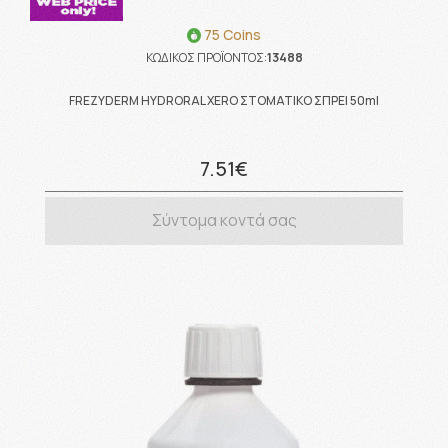
75 Coins
ΚΩΔΙΚΟΣ ΠΡΟΪΟΝΤΟΣ:
13488
FREZYDERM HYDRORAL XERO ΣΤΟΜΑΤΙΚΟ ΣΠΡΕΙ 50ml
7.51€
Σύντομα κοντά σας