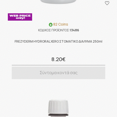
82 Coins
ΚΩΔΙΚΟΣ ΠΡΟΪΟΝΤΟΣ:
13486
FREZYDERM HYDRORAL XERO ΣΤΟΜΑΤΙΚΟ ΔΙΑΛΥΜΑ 250ml
8.20€
Σύντομα κοντά σας