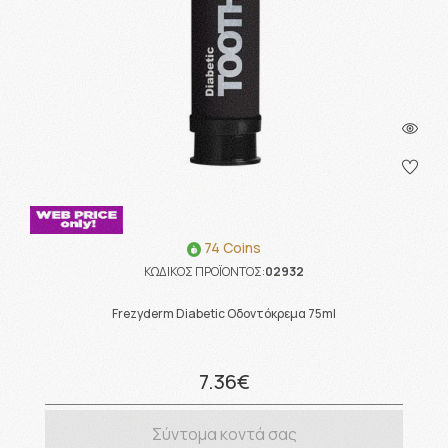
74 Coins
ΚΩΔΙΚΟΣ ΠΡΟΪΟΝΤΟΣ:
02932
Frezyderm Diabetic Οδοντόκρεμα 75ml
7.36€
Σύντομα κοντά σας