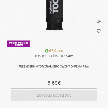
67 Coins
ΚΩΔΙΚΟΣ ΠΡΟΪΟΝΤΟΣ:
13482
FREZYDERM HYDRORAL XERO ΟΔΟΝΤΟΚΡΕΜΑ 75ml
6.69€
Σύντομα κοντά σας