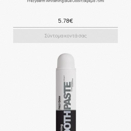
Frezyderm Whitening Blue Οδοντόκρεμα 75ml
5.78€
Σύντομα κοντά σας