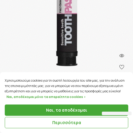
Χρησιμοποιούμε cookies για τη σωστή λειτουργία του site μας, για την ανάλυση
της επισκεψιμότητάς μας, για να μπορούμε να σου παρέχουμε εξατομικευμένη
48 Coins
εξυπηρέτηση και για να μπορείς να μαθαίνεις για τις προσφορές μας εύκολα!
Ναι, αποδέχομαι μόνο τα απαραίτητα cookies >
ΚΩΔΙΚΟΣ ΠΡΟΪΟΝΤΟΣ:
08132
Ναι, τα αποδέχομαι
Frezyderm Sensitive Teeth Οδοντόκρεμα 75ml
Περισσότερα
4.82€