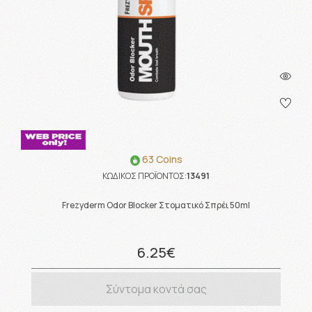
63 Coins
ΚΩΔΙΚΟΣ ΠΡΟΪΟΝΤΟΣ:
13491
Frezyderm Odor Blocker Στοματικό Σπρέι 50ml
6.25€
Σύντομα κοντά σας