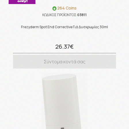
264 Coins
ΚΩΔΙΚΟΣ ΠΡΟΪΟΝΤΟΣ:
03811
Frezyderm Spot End Corrective Γιά Δυσχρωμίες 30ml
26.37€
Σύντομα κοντά σας