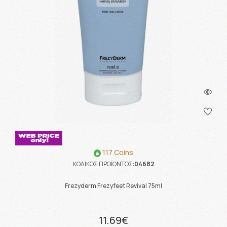
117 Coins
ΚΩΔΙΚΟΣ ΠΡΟΪΟΝΤΟΣ:
04682
Frezyderm Frezyfeet Revival 75ml
11.69€