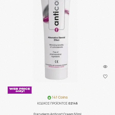
141 Coins
ΚΩΔΙΚΟΣ ΠΡΟΪΟΝΤΟΣ:
02146
Frezyderm Anticort Cream 50ml