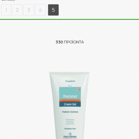
1
2
3
4
5
330
ΠΡΟΪΌΝΤΑ