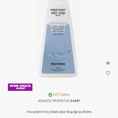
107 Coins
ΚΩΔΙΚΟΣ ΠΡΟΪΟΝΤΟΣ:
04681
Frezyderm Frezyfeet odor Stop Spray 150ml