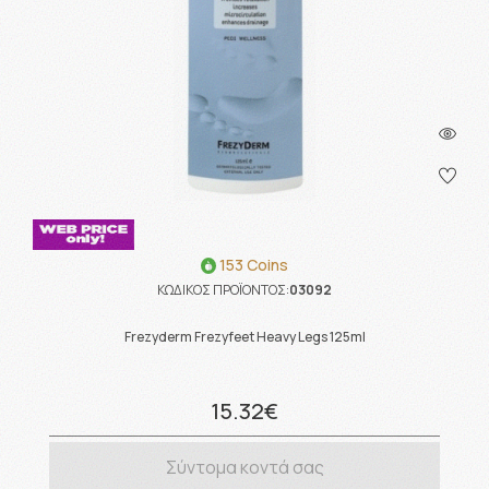
153 Coins
ΚΩΔΙΚΟΣ ΠΡΟΪΟΝΤΟΣ:
03092
Frezyderm Frezyfeet Heavy Legs 125ml
15.32€
Σύντομα κοντά σας